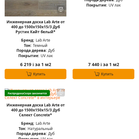
Покрытие:
UV лак
Инженерная доска Lab Arte от
400 до 1500х150х15/3 Дуб
Рустик Кайт белый*
Бренд:
Lab Arte
Тон:
Темный
Порода дерева:
Дуб
Покрытие:
UV лак
6 219
за 1 м2
7 440
за 1 м2
i
i
Купить
Купить
Распродажа
Скоро закончится
Инженерная доска Lab Arte от
400 до 1500х150х15/3 Дуб
Селект Concrete*
Бренд:
Lab Arte
Тон:
Натуральный
Порода дерева:
Дуб
Покрытие:
UV лак