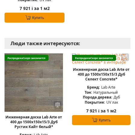
7 921
за 1 м2
i
Купить
Люди также интересуются:
Распродажа
Скоро закончится
Распродажа
Скоро закончится
Инженерная доска Lab Arte от
400 до 1500х150х15/3 Дуб
Селект Concrete*
Бренд:
Lab Arte
Тон:
Натуральный
Порода дерева:
Дуб
Покрытие:
UV лак
7 921
за 1 м2
i
Инженерная доска Lab Arte от
Купить
400 до 1500х150х15/3 Дуб
Рустик Кайт белый*
Бренд:
Lab Arte