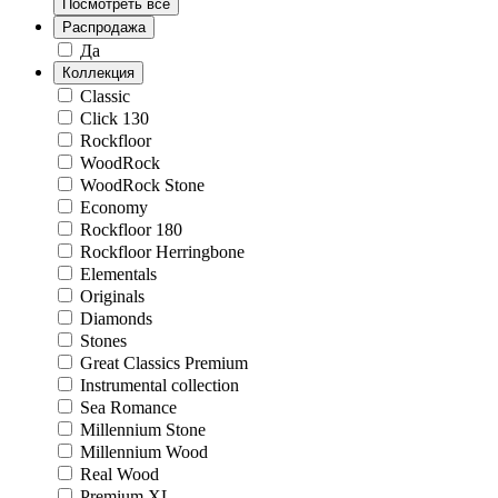
Посмотреть все
Распродажа
Да
Коллекция
Classic
Click 130
Rockfloor
WoodRock
WoodRock Stone
Economy
Rockfloor 180
Rockfloor Herringbone
Elementals
Originals
Diamonds
Stones
Great Classics Premium
Instrumental collection
Sea Romance
Millennium Stone
Millennium Wood
Real Wood
Premium XL