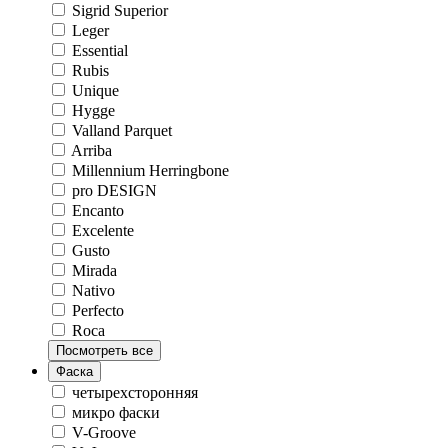
Sigrid Superior
Leger
Essential
Rubis
Unique
Hygge
Valland Parquet
Arriba
Millennium Herringbone
pro DESIGN
Encanto
Excelente
Gusto
Mirada
Nativo
Perfecto
Roca
Посмотреть все
Фаска
четырехсторонняя
микро фаски
V-Groove