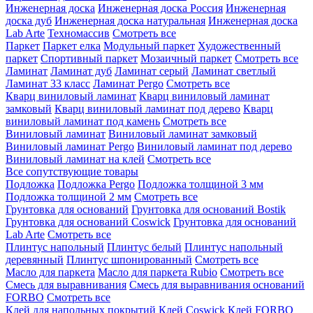
Инженерная доска
Инженерная доска Россия
Инженерная
доска дуб
Инженерная доска натуральная
Инженерная доска
Lab Arte
Техномассив
Смотреть все
Паркет
Паркет елка
Модульный паркет
Художественный
паркет
Спортивный паркет
Мозаичный паркет
Смотреть все
Ламинат
Ламинат дуб
Ламинат серый
Ламинат светлый
Ламинат 33 класс
Ламинат Pergo
Смотреть все
Кварц виниловый ламинат
Кварц виниловый ламинат
замковый
Кварц виниловый ламинат под дерево
Кварц
виниловый ламинат под камень
Смотреть все
Виниловый ламинат
Виниловый ламинат замковый
Виниловый ламинат Pergo
Виниловый ламинат под дерево
Виниловый ламинат на клей
Смотреть все
Все сопутствующие товары
Подложка
Подложка Pergo
Подложка толщиной 3 мм
Подложка толщиной 2 мм
Смотреть все
Грунтовка для оснований
Грунтовка для оснований Bostik
Грунтовка для оснований Coswick
Грунтовка для оснований
Lab Arte
Смотреть все
Плинтус напольный
Плинтус белый
Плинтус напольный
деревянный
Плинтус шпонированный
Смотреть все
Масло для паркета
Масло для паркета Rubio
Смотреть все
Смесь для выравнивания
Смесь для выравнивания оснований
FORBO
Смотреть все
Клей для напольных покрытий
Клей Coswick
Клей FORBO