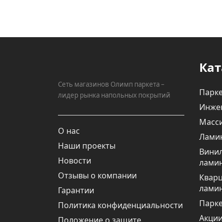
Кат
Сеть магазинов Олимп паркета –
Парке
лидер рынка напольных покрытий
Инже
Масси
О нас
Лами
Наши проекты
Вини
Новости
лами
Отзывы о компании
Квар
лами
Гарантии
Парке
Политика конфиденциальности
Акци
Положение о защите