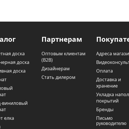
алог
Партнерам
Покупат
тная доска
Оптовым клиентам
Адреса магаз
(В2В)
нерная доска
Видеоконсуль
Дизайнерам
вная доска
Оплата
Стать дилером
нат
Доставка и
хранение
ловый
нат
Укладка напо
покрытий
ц-виниловый
нат
Бренды
т елка
Письмо
руководителю
и