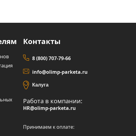
елям
Контакты
инов
8 (800) 707-79-66
тация
info@olimp-parketa.ru
Калуга
льных
Работа в компании:
HR@olimp-parketa.ru
Принимаем к оплате: