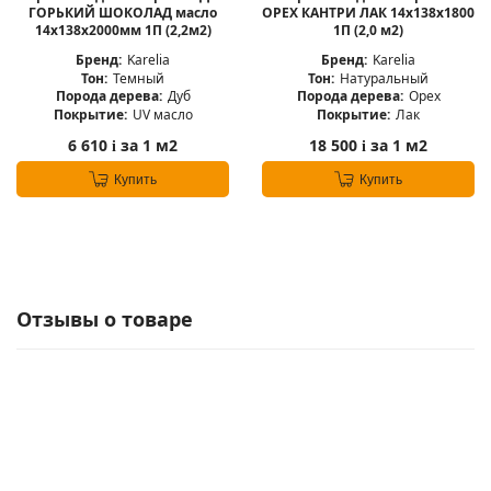
ГОРЬКИЙ ШОКОЛАД масло
ОРЕХ КАНТРИ ЛАК 14x138x1800
14x138x2000мм 1П (2,2м2)
1П (2,0 м2)
Бренд:
Karelia
Бренд:
Karelia
Тон:
Темный
Тон:
Натуральный
Порода дерева:
Дуб
Порода дерева:
Орех
Покрытие:
UV масло
Покрытие:
Лак
6 610
за 1 м2
18 500
за 1 м2
i
i
Купить
Купить
Отзывы о товаре