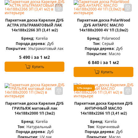
Паркетная доска Карелия ДУБ
Паркетная доска PolarWood
АСТРА УЛЬТРАМАТОВЫЙ ЛАК
ДУБ АНТАРЕС МАСЛО
14x188x2266 3П (3,41 м2)
14x188x2000 4V 1П (3,0м2)
Бренд:
Karelia
Бренд:
Polarwood
Порода дерева:
Дуб
Тон:
Серый
Покрытие:
Ультраматовый лак
Порода дерева:
Дуб
Покрытие:
Масло
5 490
за 1 м2
i
6 840
за 1 м2
i
Купить
Купить
12% скидка
Паркетная доска Карелия ДУБ
Паркетная доска Карелия ДУБ
ГРИЛЬЯЖ матовый лак
АНТИЧНЫЙ МАСЛО
14x188x2000 1П (3м2)
14x188x2266 1П (3,41 м2)
Бренд:
Karelia
Бренд:
Karelia
Тон:
Натуральный
Тон:
Коричневый
Порода дерева:
Дуб
Порода дерева:
Дуб
Покрытие:
UV лак
Покрытие:
Масло