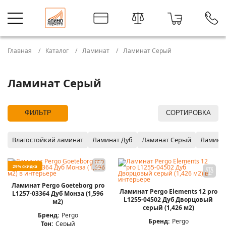
Главная
Каталог
Ламинат
Ламинат Серый
Ламинат Серый
ФИЛЬТР
СОРТИРОВКА
Влагостойкий ламинат
Ламинат Дуб
Ламинат Серый
Ламина
29% скидка
Ламинат Pergo Goeteborg pro
Ламинат Pergo Elements 12 pro
L1257-03364 Дуб Монза (1,596
L1255-04502 Дуб Дворцовый
м2)
серый (1,426 м2)
Бренд:
Pergo
Бренд:
Pergo
Тон:
Серый