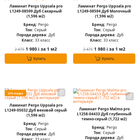
Ламинат Pergo Uppsala pro
Ламинат Pergo Uppsala pro
L1249-08599 Дуб Сахарный
L1249-08594 Дуб Молочный
(1,596 м2)
(1,596 м2)
Бренд:
Pergo
Бренд:
Pergo
Тон:
Серый
Тон:
Серый
Порода дерева:
Дуб
Порода дерева:
Дуб
Класс:
33 класс
Класс:
33 класс
1 980
за 1 м2
1 980
за 1 м2
2 475
2 475
i
i
Купить
Купить
20% скидка
Ламинат Pergo Uppsala pro
Ламинат Pergo Malmo pro
L1249-05032 Дуб вековой серый
L1258-04433 Дуб глубинный
(1,596 м2)
темно-серый (1,722 м2)
Бренд:
Pergo
Бренд:
Pergo
Тон:
Серый
Тон:
Серый
Порода дерева:
Дуб
Порода дерева:
Дуб
Класс:
33 класс