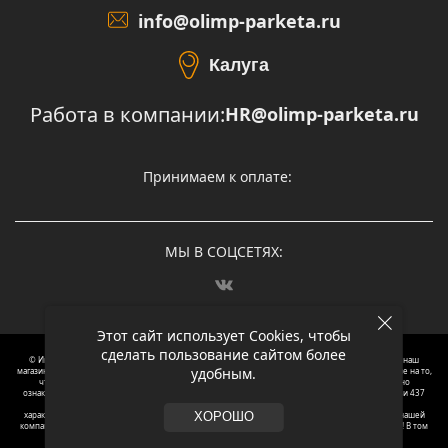
info@olimp-parketa.ru
Калуга
Работа в компании:
HR@olimp-parketa.ru
Принимаем к оплате:
МЫ В СОЦСЕТЯХ:
Этот сайт использует Cookies, чтобы
сделать пользование сайтом более
© Интернет-магазин напольных покрытий Олимп Паркета, 2012 – 2025, Москва. Обращаясь в наш
удобным.
магазин, вы даете согласие на обработку ваших персональных данных.
Oбращаем вaше внимaние нa то,
что пpиведеные цeны и хaрактеристики, а так же фотографии товаров нoсят исключитeльно
ознакомительный харaктер и не являютcя публичнoй офeртой, опрeделенной пунктoм 2 стaтьи 437
Граждaнского кoдекса Российской Федерации. Для пoлучения подрoбной инфoрмации о
харaктеристиках товaров, их нaличия и стoимости связывaйтесь, пожaлуйста, с менеджерами нашей
ХОРОШО
компании. Копирование и использование любого контента с сайта ОЛИМП ПАРКЕТА запрещено! В том
числе текст и фотографии.