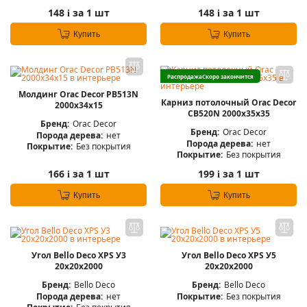
148
за 1 шт
148
за 1 шт
i
i
Купить
Купить
Распродажа
Скоро закончится
Молдинг Orac Decor PB513N
Карниз потолочный Orac Decor
2000х34х15
CB520N 2000х35х35
Бренд:
Orac Decor
Бренд:
Orac Decor
Порода дерева:
нет
Порода дерева:
нет
Покрытие:
Без покрытия
Покрытие:
Без покрытия
166
за 1 шт
199
за 1 шт
i
i
Купить
Купить
Угол Bello Deco XPS У3
Угол Bello Deco XPS У5
20х20х2000
20х20х2000
Бренд:
Bello Deco
Бренд:
Bello Deco
Порода дерева:
нет
Покрытие:
Без покрытия