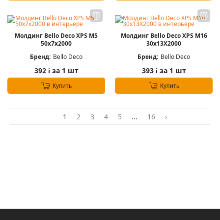
Молдинг Bello Deco XPS М5
Молдинг Bello Deco XPS М16
50х7х2000
30х13Х2000
Бренд:
Bello Deco
Бренд:
Bello Deco
392
за 1 шт
393
за 1 шт
i
i
Купить
Купить
1
2
3
4
5
...
16
›