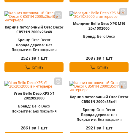
Молдинг Bello Deco XPS М19
Карниз потолочный Orac Decor
20х10Х2000
CB531N 2000x26x48
Бренд:
Bello Deco
Бренд:
Orac Decor
Порода дерева:
нет
Покрытие:
Без покрытия
252
за 1 шт
268
за 1 шт
i
i
Купить
Купить
Угол Bello Deco XPS У1
Карниз потолочный Orac Decor
20х20х2000
CB501N 2000x35x41
Бренд:
Bello Deco
Бренд:
Orac Decor
Покрытие:
Без покрытия
Порода дерева:
нет
Покрытие:
Без покрытия
286
за 1 шт
292
за 1 шт
i
i