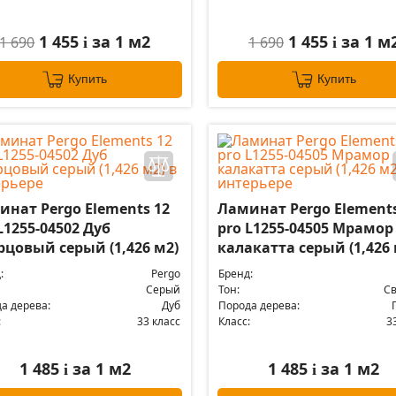
1 455
за 1 м2
1 455
за 1 м
1 690
1 690
i
i
Купить
Купить
инат Pergo Elements 12
Ламинат Pergo Elements
L1255-04502 Дуб
pro L1255-04505 Мрамор
рцовый серый (1,426 м2)
калакатта серый (1,426 
:
Pergo
Бренд:
Серый
Тон:
С
а дерева:
Дуб
Порода дерева:
:
33 класс
Класс:
3
1 485
за 1 м2
1 485
за 1 м2
i
i