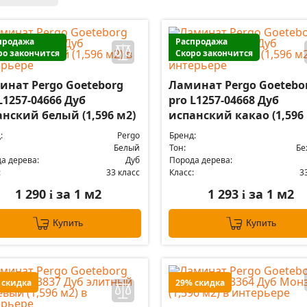
продажа
Распродажа
ро закончится
Скоро закончится
инат Pergo Goeteborg
Ламинат Pergo Goetebo
L1257-04666 Дуб
pro L1257-04668 Дуб
нский белый (1,596 м2)
испанский какао (1,596
:
Pergo
Бренд:
Белый
Тон:
Бе
а дерева:
Дуб
Порода дерева:
:
33 класс
Класс:
3
1 290
за 1 м2
1 293
за 1 м2
i
i
Купить
Купить
 скидка
29% скидка