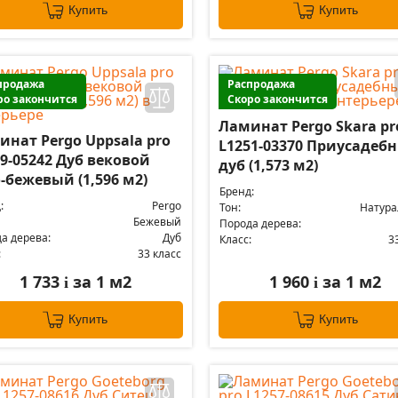
Купить
Купить
продажа
Распродажа
ро закончится
Скоро закончится
Ламинат Pergo Skara pr
инат Pergo Uppsala pro
L1251-03370 Приусадеб
9-05242 Дуб вековой
дуб (1,573 м2)
-бежевый (1,596 м2)
Бренд:
:
Pergo
Тон:
Натур
Бежевый
Порода дерева:
а дерева:
Дуб
Класс:
3
:
33 класс
1 733
за 1 м2
1 960
за 1 м2
i
i
Купить
Купить