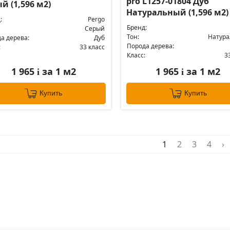
pro L1257-01804 Дуб
й (1,596 м2)
Натуральный (1,596 м2)
:
Pergo
Бренд:
Серый
Тон:
Натур
а дерева:
Дуб
Порода дерева:
:
33 класс
Класс:
3
1 965
за 1 м2
1 965
за 1 м2
i
i
Купить
Купить
1
2
3
4
›