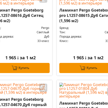
инат Pergo Goeteborg
Ламинат Pergo Goetebo
L1257-08616 Дуб Ситец
pro L1257-08615 Дуб Сат
96 м2)
(1,596 м2)
:
Pergo
Бренд:
Светлый
Тон:
С
а дерева:
Дуб
Порода дерева:
:
33 класс
Класс:
3
1 965
за 1 м2
1 965
за 1 м2
i
i
Купить
Купить
инат Pergo Goeteborg
Ламинат Pergo Goetebo
L1257-04670 Дуб горный