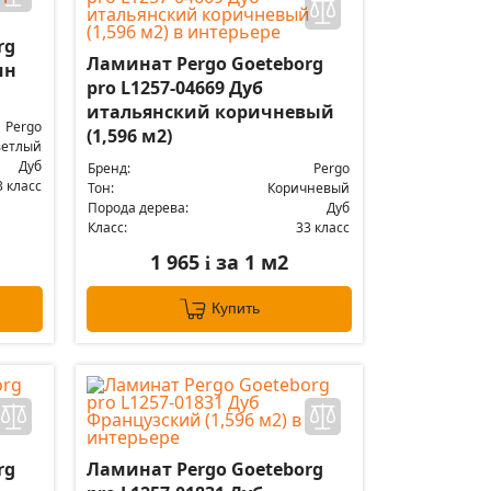
rg
Ламинат Pergo Goeteborg
ин
pro L1257-04669 Дуб
итальянский коричневый
Pergo
(1,596 м2)
ветлый
Дуб
Бренд:
Pergo
3 класс
Тон:
Коричневый
Порода дерева:
Дуб
Класс:
33 класс
1 965
за 1 м2
i
Купить
rg
Ламинат Pergo Goeteborg