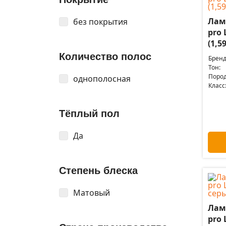
Лам
без покрытия
pro 
(1,5
Количество полос
Бренд
Тон:
Пород
однополосная
Класс
Тёплый пол
Да
Степень блеска
Матовый
Лам
pro 