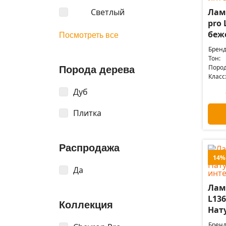
Светлый
Лам
pro 
беже
Посмотреть все
Бренд
Тон:
Пород
Порода дерева
Класс
Дуб
Плитка
Распродажа
14%
Да
Лам
L136
Коллекция
Нат
Бренд