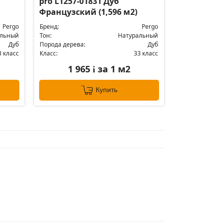
pro L1257-01831 Дуб
Французский (1,596 м2)
Pergo
Бренд:
Pergo
альный
Тон:
Натуральный
Дуб
Порода дерева:
Дуб
3 класс
Класс:
33 класс
1 965
за 1 м2
i
Купить