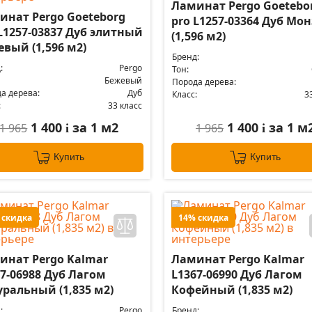
Ламинат Pergo Goetebo
инат Pergo Goeteborg
pro L1257-03364 Дуб Мо
L1257-03837 Дуб элитный
(1,596 м2)
вый (1,596 м2)
Бренд:
:
Pergo
Тон:
Бежевый
Порода дерева:
а дерева:
Дуб
Класс:
3
:
33 класс
1 400
за 1 м2
1 400
за 1 м
1 965
1 965
i
i
Купить
Купить
 скидка
14% скидка
инат Pergo Kalmar
Ламинат Pergo Kalmar
7-06988 Дуб Лагом
L1367-06990 Дуб Лагом
уральный (1,835 м2)
Кофейный (1,835 м2)
:
Pergo
Бренд: