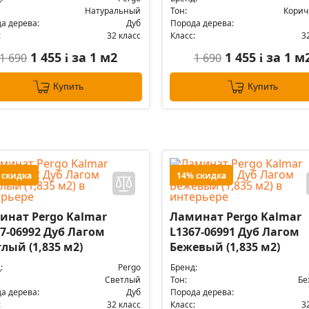
Натуральный
Тон:
Кори
а дерева:
Дуб
Порода дерева:
:
32 класс
Класс:
3
1 455
за 1 м2
1 455
за 1 м
1 690
1 690
i
i
Купить
Купить
 скидка
14% скидка
инат Pergo Kalmar
Ламинат Pergo Kalmar
7-06992 Дуб Лагом
L1367-06991 Дуб Лагом
лый (1,835 м2)
Бежевый (1,835 м2)
:
Pergo
Бренд:
Светлый
Тон:
Бе
а дерева:
Дуб
Порода дерева:
:
32 класс
Класс:
3