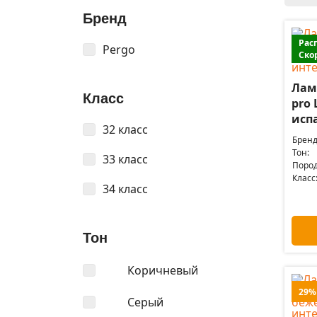
Бренд
Рас
Pergo
Ско
Лам
Класс
pro 
испа
32 класс
Бренд
Тон:
33 класс
Пород
Класс
34 класс
Тон
Коричневый
29%
Серый