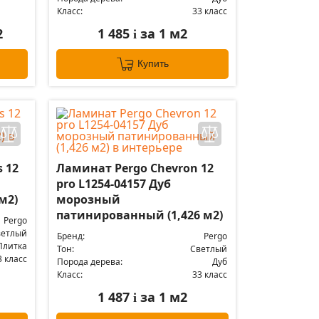
Класс:
33 класс
2
1 485
за 1 м2
i
Купить
 12
Ламинат Pergo Chevron 12
pro L1254-04157 Дуб
м2)
морозный
патинированный (1,426 м2)
Pergo
ветлый
Бренд:
Pergo
Плитка
Тон:
Светлый
3 класс
Порода дерева:
Дуб
Класс:
33 класс
1 487
за 1 м2
i