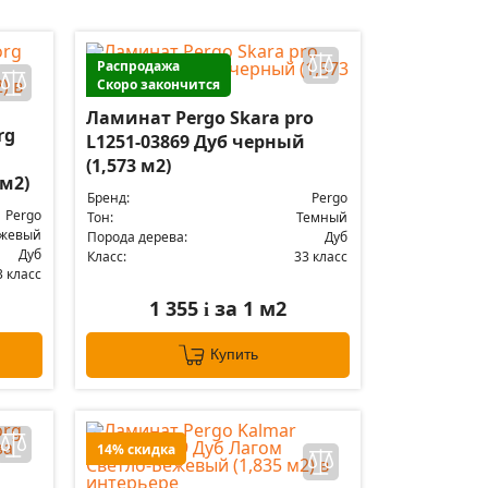
Распродажа
Скоро закончится
Ламинат Pergo Skara pro
rg
L1251-03869 Дуб черный
(1,573 м2)
 м2)
Бренд:
Pergo
Pergo
Тон:
Темный
жевый
Порода дерева:
Дуб
Дуб
Класс:
33 класс
3 класс
1 355
за 1 м2
i
Купить
14% скидка