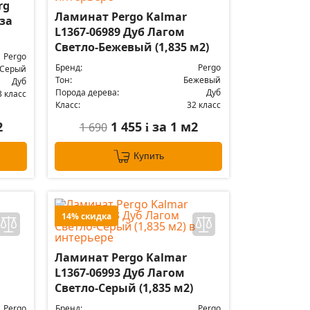
rg
Ламинат Pergo Kalmar
нза
L1367-06989 Дуб Лагом
Светло-Бежевый (1,835 м2)
Pergo
Бренд:
Pergo
Серый
Тон:
Бежевый
Дуб
Порода дерева:
Дуб
3 класс
Класс:
32 класс
2
1 455
за 1 м2
1 690
i
Купить
14% скидка
Ламинат Pergo Kalmar
L1367-06993 Дуб Лагом
Светло-Серый (1,835 м2)
Pergo
Бренд:
Pergo