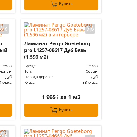
Купить
o
Ламинат Pergo Goeteborg
ный
pro L1257-08617 Дуб Бязь
(1,596 м2)
Pergo
Бренд:
Pergo
альный
Тон:
Серый
Дуб
Порода дерева:
Дуб
3 класс
Класс:
33 класс
1 965
за 1 м2
i
Купить