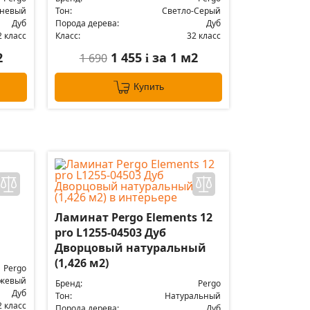
чневый
Тон:
Светло-Серый
Дуб
Порода дерева:
Дуб
2 класс
Класс:
32 класс
2
1 455
за 1 м2
1 690
i
Купить
Ламинат Pergo Elements 12
pro L1255-04503 Дуб
Дворцовый натуральный
(1,426 м2)
Pergo
жевый
Бренд:
Pergo
Дуб
Тон:
Натуральный
2 класс
Порода дерева:
Дуб