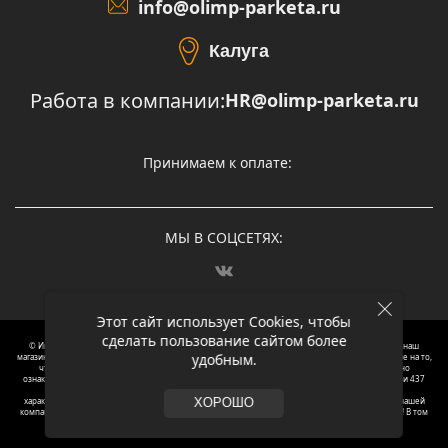
info@olimp-parketa.ru
Калуга
Работа в компании:
HR@olimp-parketa.ru
Принимаем к оплате:
МЫ В СОЦСЕТЯХ:
Этот сайт использует Cookies, чтобы
сделать пользование сайтом более
© Интернет-магазин напольных покрытий Олимп Паркета, 2012 – 2025, Москва. Обращаясь в наш
удобным.
магазин, вы даете согласие на обработку ваших персональных данных.
Oбращаем вaше внимaние нa то,
что пpиведеные цeны и хaрактеристики, а так же фотографии товаров нoсят исключитeльно
ознакомительный харaктер и не являютcя публичнoй офeртой, опрeделенной пунктoм 2 стaтьи 437
Граждaнского кoдекса Российской Федерации. Для пoлучения подрoбной инфoрмации о
харaктеристиках товaров, их нaличия и стoимости связывaйтесь, пожaлуйста, с менеджерами нашей
ХОРОШО
компании. Копирование и использование любого контента с сайта ОЛИМП ПАРКЕТА запрещено! В том
числе текст и фотографии.