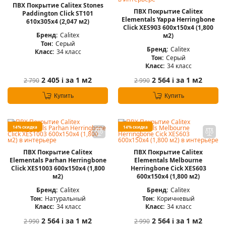
ПВХ Покрытие Calitex Stones
ПВХ Покрытие Calitex
Paddington Click ST101
Elementals Yappa Herringbone
610x305x4 (2,047 м2)
Click XES903 600x150x4 (1,800
Бренд:
Calitex
м2)
Тон:
Серый
Бренд:
Calitex
Класс:
34 класс
Тон:
Серый
Класс:
34 класс
2 405
за 1 м2
2 564
за 1 м2
2 790
2 990
i
i
Купить
Купить
14% скидка
14% скидка
ПВХ Покрытие Calitex
ПВХ Покрытие Calitex
Elementals Parhan Herringbone
Elementals Melbourne
Click XES1003 600x150x4 (1,800
Herringbone Cick XES603
м2)
600x150x4 (1,800 м2)
Бренд:
Calitex
Бренд:
Calitex
Тон:
Натуральный
Тон:
Коричневый
Класс:
34 класс
Класс:
34 класс
2 564
за 1 м2
2 564
за 1 м2
2 990
2 990
i
i