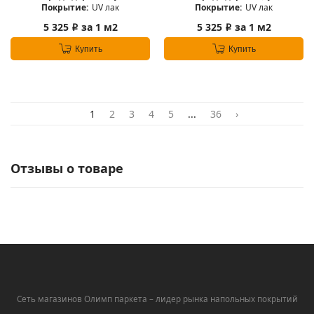
Покрытие:
UV лак
Покрытие:
UV лак
5 325
за 1 м2
5 325
за 1 м2
i
i
Купить
Купить
1
2
3
4
5
...
36
›
Отзывы о товаре
Сеть магазинов Олимп паркета – лидер рынка напольных покрытий