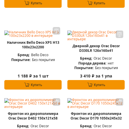
Купить
Купить
Наличник Bello Deco XPS Н13
Дверной декор Orac Decor
100х23х2200
D330LR 126х160х41
Бренд:
Bello Deco
Бренд:
Orac Decor
Покрытие:
Без покрытия
Порода дерева:
нет
Покрытие:
Без покрытия
1 188
за 1 шт
3 410
за 1 упа
i
i
Купить
Купить
Фронтон из дюрополимера
Фронтон из дюрополимера
Orac Decor D402 150х121х58
Orac Decor D170 1050х245х32
Бренд:
Orac Decor
Бренд:
Orac Decor