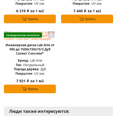
Покрытие:
UV лак
Покрытие:
UV лак
6 219
за 1 м2
7 440
за 1 м2
i
i
Купить
Купить
Распродажа
Скоро закончится
Инженерная доска Lab Arte от
400 до 1500х150х15/3 Дуб
Селект Concrete*
Бренд:
Lab Arte
Тон:
Натуральный
Порода дерева:
Дуб
Покрытие:
UV лак
7 921
за 1 м2
i
Купить
Люди также интересуются: