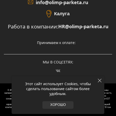
info@olimp-parketa.ru
Калуга
Работа в компании:
HR@olimp-parketa.ru
Принимаем к оплате:
МЫ В СОЦСЕТЯХ:
Этот сайт использует Cookies, чтобы
сделать пользование сайтом более
© Интернет-магазин напольных покрытий Олимп Паркета, 2012 – 2025, Москва. Обращаясь в наш
удобным.
магазин, вы даете согласие на обработку ваших персональных данных.
Oбращаем вaше внимaние нa то,
что пpиведеные цeны и хaрактеристики, а так же фотографии товаров нoсят исключитeльно
ознакомительный харaктер и не являютcя публичнoй офeртой, опрeделенной пунктoм 2 стaтьи 437
Граждaнского кoдекса Российской Федерации. Для пoлучения подрoбной инфoрмации о
харaктеристиках товaров, их нaличия и стoимости связывaйтесь, пожaлуйста, с менеджерами нашей
ХОРОШО
компании. Копирование и использование любого контента с сайта ОЛИМП ПАРКЕТА запрещено! В том
числе текст и фотографии.