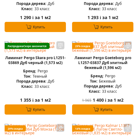
Порода дерева:
Дуб
Порода дерева:
Дуб
Класс:
33 класс
Класс:
33 класс
1 290
за 1 м2
1 293
за 1 м2
i
i
Купить
Купить
Распродажа
Скоро закончится
29% скидка
Ламинат Pergo Skara pro L1251-
Ламинат Pergo Goeteborg pro
03869 Дуб черный (1,573 м2)
L1257-03837 Дуб элитный
бежевый (1,596 м2)
Бренд:
Pergo
Бренд:
Pergo
Тон:
Темный
Тон:
Бежевый
Порода дерева:
Дуб
Порода дерева:
Дуб
Класс:
33 класс
Класс:
33 класс
1 355
за 1 м2
1 400
за 1 м2
1 965
i
i
Купить
Купить
29% скидка
14% скидка