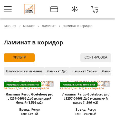
Главная
Каталог
Ламинат
Ламинат в коридор
Ламинат в коридор
ФИЛЬТР
СОРТИРОВКА
Влагостойкий ламинат
Ламинат Дуб
Ламинат Серый
Ламина
Распродажа
Скоро закончится
Распродажа
Скоро закончится
Ламинат Pergo Goeteborg pro
Ламинат Pergo Goeteborg pro
L1257-04666 Дуб испанский
L1257-04668 Дуб испанский
белый (1,596 м2)
какао (1,596 м2)
Бренд:
Pergo
Бренд:
Pergo
Тон:
Белый
Тон:
Бежевый