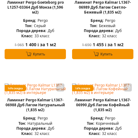
Ламинат Pergo Goeteborg pro
Ламинат Pergo Kalmar L1367-
L1257-03364 Дуб Монза (1,596
06989 Дуб Лагом Светло-
м2)
Бежевый (1,835 м2)
Бренд:
Pergo
Бренд:
Pergo
Тон:
Серый
Тон:
Бежевый
Порода дерева:
Дуб
Порода дерева:
Дуб
Класс:
33 класс
Класс:
32 класс
1 400
за 1 м2
1 455
за 1 м2
1 965
1 690
i
i
Купить
Купить
14% скидка
14% скидка
Ламинат Pergo Kalmar L1367-
Ламинат Pergo Kalmar L1367-
06988 Дуб Лагом Натуральный
06990 Дуб Лагом Кофейный
(1,835 м2)
(1,835 м2)
Бренд:
Pergo
Бренд:
Pergo
Тон:
Натуральный
Тон:
Коричневый
Порода дерева:
Дуб
Порода дерева:
Дуб
Класс:
32 класс
Класс:
32 класс