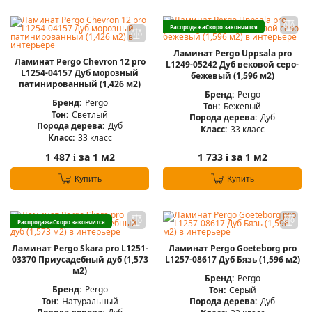
Распродажа
Скоро закончится
Ламинат Pergo Uppsala pro
Ламинат Pergo Chevron 12 pro
L1249-05242 Дуб вековой серо-
L1254-04157 Дуб морозный
бежевый (1,596 м2)
патинированный (1,426 м2)
Бренд:
Pergo
Бренд:
Pergo
Тон:
Бежевый
Тон:
Светлый
Порода дерева:
Дуб
Порода дерева:
Дуб
Класс:
33 класс
Класс:
33 класс
1 487
за 1 м2
1 733
за 1 м2
i
i
Купить
Купить
Распродажа
Скоро закончится
Ламинат Pergo Skara pro L1251-
Ламинат Pergo Goeteborg pro
03370 Приусадебный дуб (1,573
L1257-08617 Дуб Бязь (1,596 м2)
м2)
Бренд:
Pergo
Бренд:
Pergo
Тон:
Серый
Тон:
Натуральный
Порода дерева:
Дуб