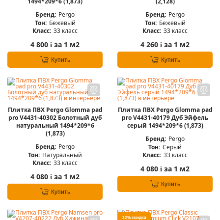
1494*209*6 (1,873)
(2,128)
Бренд:
Pergo
Бренд:
Pergo
Тон:
Бежевый
Тон:
Бежевый
Класс:
33 класс
Класс:
33 класс
4 800
за 1 м2
4 260
за 1 м2
i
i
Купить
Купить
Плитка ПВХ Pergo Glomma pad
Плитка ПВХ Pergo Glomma pad
pro V4431-40302 Болотный дуб
pro V4431-40179 Дуб Эйфель
натуральный 1494*209*6
серый 1494*209*6 (1,873)
(1,873)
Бренд:
Pergo
Бренд:
Pergo
Тон:
Серый
Тон:
Натуральный
Класс:
33 класс
Класс:
33 класс
4 080
за 1 м2
i
4 080
за 1 м2
i
Купить
Купить
32% скидка