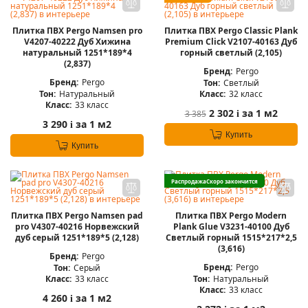
Плитка ПВХ Pergo Namsen pro
Плитка ПВХ Pergo Classic Plank
V4207-40222 Дуб Хижина
Premium Click V2107-40163 Дуб
натуральный 1251*189*4
горный светлый (2,105)
(2,837)
Бренд:
Pergo
Бренд:
Pergo
Тон:
Светлый
Тон:
Натуральный
Класс:
32 класс
Класс:
33 класс
2 302
за 1 м2
3 385
i
3 290
за 1 м2
i
Купить
Купить
Распродажа
Скоро закончится
Плитка ПВХ Pergo Namsen pad
Плитка ПВХ Pergo Modern
pro V4307-40216 Норвежский
Plank Glue V3231-40100 Дуб
дуб серый 1251*189*5 (2,128)
Светлый горный 1515*217*2,5
(3,616)
Бренд:
Pergo
Бренд:
Pergo
Тон:
Серый
Тон:
Натуральный
Класс:
33 класс
Класс:
33 класс
4 260
за 1 м2
i