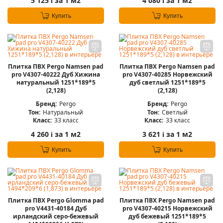
5 125
за 1 м2
4 080
за 1 м2
i
i
Купить
Купить
Плитка ПВХ Pergo Namsen pad
Плитка ПВХ Pergo Namsen pad
pro V4307-40222 Дуб Хижина
pro V4307-40285 Норвежский
натуральный 1251*189*5
дуб светлый 1251*189*5
(2,128)
(2,128)
Бренд:
Pergo
Бренд:
Pergo
Тон:
Натуральный
Тон:
Светлый
Класс:
33 класс
Класс:
33 класс
4 260
за 1 м2
3 621
за 1 м2
i
i
Купить
Купить
Плитка ПВХ Pergo Glomma pad
Плитка ПВХ Pergo Namsen pad
pro V4431-40184 Дуб
pro V4307-40215 Норвежский
ирландский серо-бежевый
дуб бежевый 1251*189*5