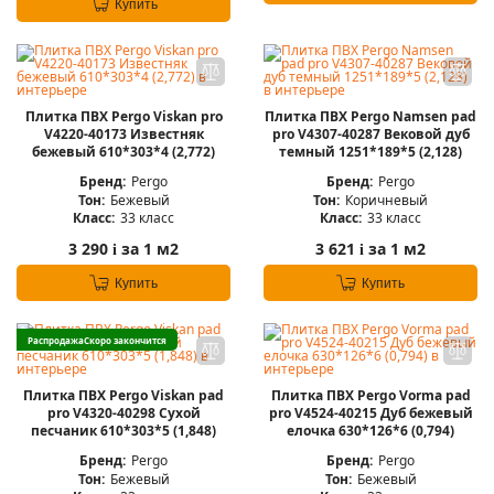
Купить
Плитка ПВХ Pergo Viskan pro
Плитка ПВХ Pergo Namsen pad
V4220-40173 Известняк
pro V4307-40287 Вековой дуб
бежевый 610*303*4 (2,772)
темный 1251*189*5 (2,128)
Бренд:
Pergo
Бренд:
Pergo
Тон:
Бежевый
Тон:
Коричневый
Класс:
33 класс
Класс:
33 класс
3 290
за 1 м2
3 621
за 1 м2
i
i
Купить
Купить
Распродажа
Скоро закончится
Плитка ПВХ Pergo Viskan pad
Плитка ПВХ Pergo Vorma pad
pro V4320-40298 Сухой
pro V4524-40215 Дуб бежевый
песчаник 610*303*5 (1,848)
елочка 630*126*6 (0,794)
Бренд:
Pergo
Бренд:
Pergo
Тон:
Бежевый
Тон:
Бежевый