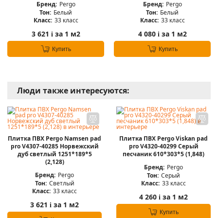
Бренд:
Pergo
Бренд:
Pergo
Тон:
Белый
Тон:
Белый
Класс:
33 класс
Класс:
33 класс
3 621
за 1 м2
4 080
за 1 м2
i
i
Купить
Купить
Люди также интересуются:
Плитка ПВХ Pergo Namsen pad
Плитка ПВХ Pergo Viskan pad
pro V4307-40285 Норвежский
pro V4320-40299 Серый
дуб светлый 1251*189*5
песчаник 610*303*5 (1,848)
(2,128)
Бренд:
Pergo
Бренд:
Pergo
Тон:
Серый
Тон:
Светлый
Класс:
33 класс
Класс:
33 класс
4 260
за 1 м2
i
3 621
за 1 м2
i
Купить