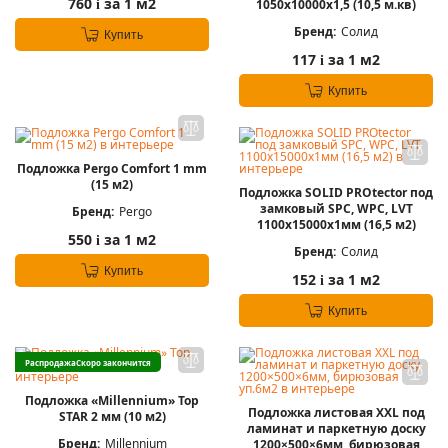
760
за 1 м2
1050х10000х1,5 (10,5 м.кв)
i
Бренд:
Солид
Купить
117
за 1 м2
i
Купить
Подложка Pergo Comfort 1 mm
(15 м2)
Подложка SOLID PROtector под
замковый SPC, WPC, LVT
Бренд:
Pergo
1100x15000x1мм (16,5 м2)
550
за 1 м2
i
Бренд:
Солид
Купить
152
за 1 м2
i
Купить
Распродажа
Скоро закончится
Подложка «Millennium» Top
Подложка листовая XXL под
STAR 2 мм (10 м2)
ламинат и паркетную доску
Бренд:
Millennium
1200×500×6мм, бирюзовая