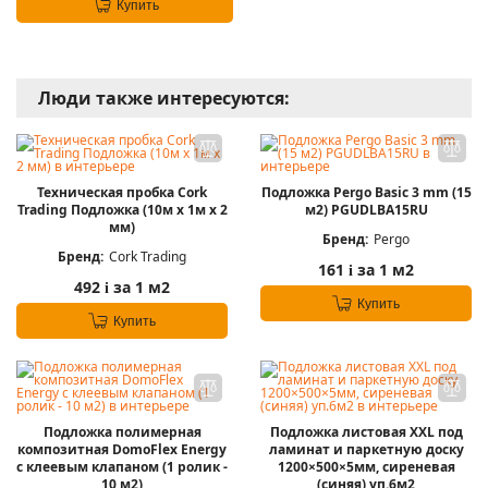
Купить
Люди также интересуются:
Техническая пробка Cork
Подложка Pergo Basic 3 mm (15
Trading Подложка (10м х 1м х 2
м2) PGUDLBA15RU
мм)
Бренд:
Pergo
Бренд:
Cork Trading
161
за 1 м2
i
492
за 1 м2
i
Купить
Купить
Подложка полимерная
Подложка листовая XXL под
композитная DomoFlex Energy
ламинат и паркетную доску
с клеевым клапаном (1 pолик -
1200×500×5мм, сиреневая
10 м2)
(синяя) уп.6м2