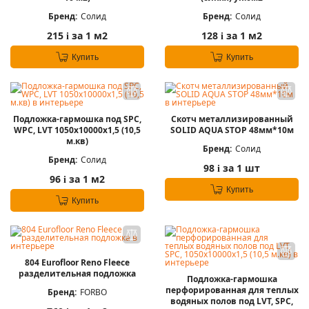
Бренд:
Солид
Бренд:
Солид
215
за 1 м2
128
за 1 м2
i
i
Купить
Купить
Подложка-гармошка под SPC,
Скотч металлизированный
WPC, LVT 1050х10000х1,5 (10,5
SOLID AQUA STOP 48мм*10м
м.кв)
Бренд:
Солид
Бренд:
Солид
98
за 1 шт
i
96
за 1 м2
i
Купить
Купить
804 Eurofloor Reno Fleece
разделительная подложка
Подложка-гармошка
перфорированная для теплых
Бренд:
FORBO
водяных полов под LVT, SPC,