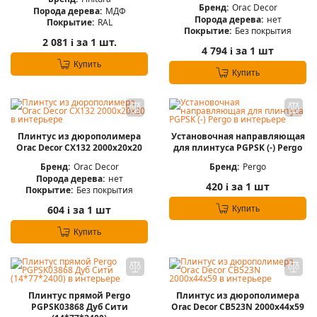
Бренд:
Orac Decor
Порода дерева:
МДФ
Порода дерева:
нет
Покрытие:
RAL
Покрытие:
Без покрытия
2 081
за 1 шт.
i
4 794
за 1 шт
i
Купить
Купить
Плинтус из дюрополимера
Установочная направляющая
Orac Decor CX132 2000х20х20
для плинтуса PGPSK (-) Pergo
Бренд:
Orac Decor
Бренд:
Pergo
Порода дерева:
нет
420
за 1 шт
i
Покрытие:
Без покрытия
604
за 1 шт
Купить
i
Купить
Плинтус прямой Pergo
Плинтус из дюрополимера
PGPSK03868 Дуб Сити
Orac Decor CB523N 2000х44х59