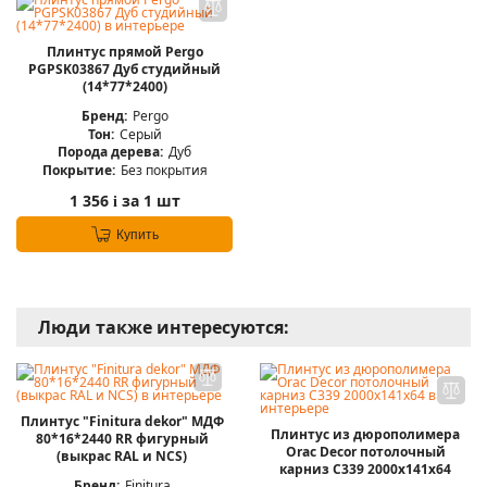
Плинтус прямой Pergo
PGPSK03867 Дуб студийный
(14*77*2400)
Бренд:
Pergo
Тон:
Серый
Порода дерева:
Дуб
Покрытие:
Без покрытия
1 356
за 1 шт
i
Купить
Люди также интересуются:
Плинтус "Finitura dekor" МДФ
Плинтус из дюрополимера
80*16*2440 RR фигурный
Orac Decor потолочный
(выкрас RAL и NCS)
карниз C339 2000х141x64
Бренд:
Finitura