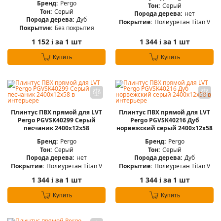
Бренд:
Pergo
Тон:
Серый
Тон:
Серый
Порода дерева:
нет
Порода дерева:
Дуб
Покрытие:
Полиуретан Titan V
Покрытие:
Без покрытия
1 152
за 1 шт
1 344
за 1 шт
i
i
Купить
Купить
Плинтус ПВХ прямой для LVT
Плинтус ПВХ прямой для LVT
Pergo PGVSK40299 Серый
Pergo PGVSK40216 Дуб
песчаник 2400х12х58
норвежский серый 2400х12х58
Бренд:
Pergo
Бренд:
Pergo
Тон:
Серый
Тон:
Серый
Порода дерева:
нет
Порода дерева:
Дуб
Покрытие:
Полиуретан Titan V
Покрытие:
Полиуретан Titan V
1 344
за 1 шт
1 344
за 1 шт
i
i
Купить
Купить