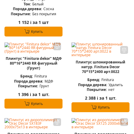
Тон:
Белый
Порода дерева:
Сосна
Покрытие:
Без покрытия
1 152
за 1 шт
i
Купить
Плинтус "Finitura dekor" МДФ
Плинтус шпонированный
80*16*2440 RR фигурный
натур. Finitura Decor
(Грунт)
70*15*2400 арт.0022
Бренд:
Finitura
Бренд:
Finitura
Порода дерева:
МДФ
Порода дерева:
Удалить
Покрытие:
Грунт
Покрытие:
нет
1 396
за 1 шт.
i
2 388
за 1 шт.
i
Купить
Купить