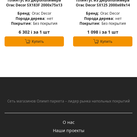
Плинтус из дюрополимера
Плинтус из дюрополимера
Orac Decor SX183F 2000х75х13
Orac Decor SX125 2000х69х14
Бренд:
Orac Decor
Бренд:
Orac Decor
Порода дерева:
нет
Порода дерева:
нет
Покрытие:
Без покрытия
Покрытие:
Без покрытия
6 302
за 1 шт
1 098
за 1 шт
i
i
Купить
Купить
Сеть магазинов Олимп паркета – лидер рынка напольных покрытий
О нас
Наши проекты