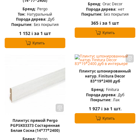
(14*77*2400)
Бренд:
Orac Decor
Бренд:
Pergo
Порода дерева:
нет
Тон:
Натуральный
Покрытие:
Без покрытия
Порода дерева:
Дуб
365
за 1 шт
i
Покрытие:
Без покрытия
1 152
за 1 шт
Купить
i
Купить
Плинтус шпонированный
натур. Finitura Decor
83*19*2400 дуб
Бренд:
Finitura
Порода дерева:
Дуб
Покрытие:
Лак
1 927
за 1 шт.
i
Купить
Плинтус прямой Pergo
PGPSK03373 Состаренная
Белая Сосна (14*77*2400)
Бренд:
Pergo