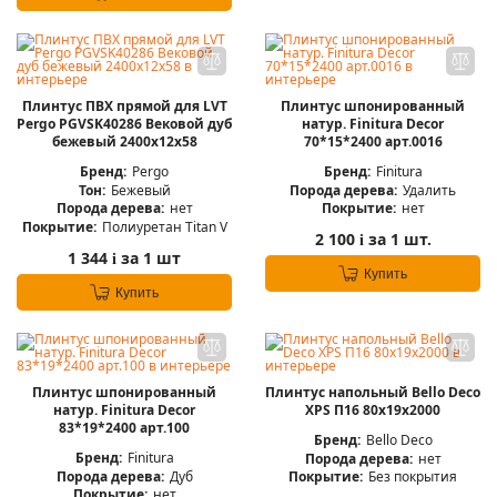
Плинтус ПВХ прямой для LVT
Плинтус шпонированный
Pergo PGVSK40286 Вековой дуб
натур. Finitura Decor
бежевый 2400х12х58
70*15*2400 арт.0016
Бренд:
Pergo
Бренд:
Finitura
Тон:
Бежевый
Порода дерева:
Удалить
Порода дерева:
нет
Покрытие:
нет
Покрытие:
Полиуретан Titan V
2 100
за 1 шт.
i
1 344
за 1 шт
i
Купить
Купить
Плинтус шпонированный
Плинтус напольный Bello Deco
натур. Finitura Decor
XPS П16 80х19х2000
83*19*2400 арт.100
Бренд:
Bello Deco
Бренд:
Finitura
Порода дерева:
нет
Порода дерева:
Дуб
Покрытие:
Без покрытия
Покрытие:
нет