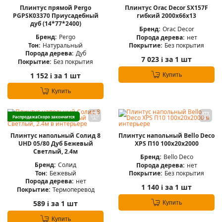
Плинтус прямой Pergo
Плинтус Orac Decor SX157F
PGPSK03370 Приусадебный
гибкий 2000x66x13
дуб (14*77*2400)
Бренд:
Orac Decor
Бренд:
Pergo
Порода дерева:
нет
Тон:
Натуральный
Покрытие:
Без покрытия
Порода дерева:
Дуб
7 023
за 1 шт
i
Покрытие:
Без покрытия
1 152
за 1 шт
Купить
i
Купить
Распродажа
Скоро закончится
Плинтус напольный Солид 8
Плинтус напольный Bello Deco
UHD 05/80 Дуб Бежевый
XPS П10 100х20х2000
Светлый, 2.4м
Бренд:
Bello Deco
Бренд:
Солид
Порода дерева:
нет
Тон:
Бежевый
Покрытие:
Без покрытия
Порода дерева:
нет
1 140
за 1 шт
i
Покрытие:
Термоперевод
589
за 1 шт
Купить
i
Купить