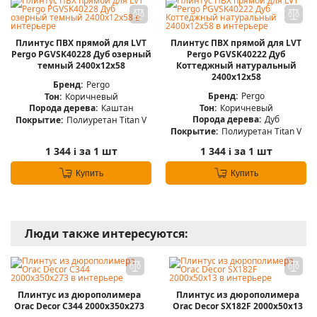
Плинтус ПВХ прямой для LVT
Плинтус ПВХ прямой для LVT
Pergo PGVSK40228 Дуб озерный
Pergo PGVSK40222 Дуб
темный 2400х12х58
Коттеджный натуральный
2400х12х58
Бренд:
Pergo
Бренд:
Pergo
Тон:
Коричневый
Тон:
Коричневый
Порода дерева:
Каштан
Порода дерева:
Дуб
Покрытие:
Полиуретан Titan V
Покрытие:
Полиуретан Titan V
1 344
за 1 шт
1 344
за 1 шт
i
i
Купить
Купить
Люди также интересуются:
Плинтус из дюрополимера
Плинтус из дюрополимера
Orac Decor C344 2000х350х273
Orac Decor SX182F 2000х50х13