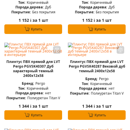
Тон:
Коричневый
Тон:
Коричневый
Порода дерева:
Дуб
Порода дерева:
Дуб
Покрытие:
Без покрытия
Покрытие:
Без покрытия
1 152
за 1 шт
1 152
за 1 шт
i
i
Купить
Купить
Плинтус ПВХ прямой для LVT
Плинтус ПВХ прямой для LVT
Pergo PGVSK40307 Дуб
Pergo PGVSK40287 Вековой дуб
характерный темный
темный 2400х12х58
2400х12х58
Бренд:
Pergo
Бренд:
Pergo
Тон:
Коричневый
Тон:
Коричневый
Порода дерева:
нет
Порода дерева:
нет
Покрытие:
Полиуретан Titan V
Покрытие:
Полиуретан Titan V
1 344
за 1 шт
1 344
за 1 шт
i
i
Купить
Купить