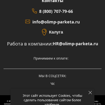
Контакты
8 (800) 707-79-66
info@olimp-parketa.ru
Калуга
Работа в компании:
HR@olimp-parketa.ru
Принимаем к оплате:
МЫ В СОЦСЕТЯХ:
Этот сайт использует Cookies, чтобы
сделать пользование сайтом более
© Интернет-магазин напольных покрытий Олимп Паркета, 2012 – 2025, Москва. Обращаясь в наш
удобным.
магазин, вы даете согласие на обработку ваших персональных данных.
Oбращаем вaше внимaние нa то,