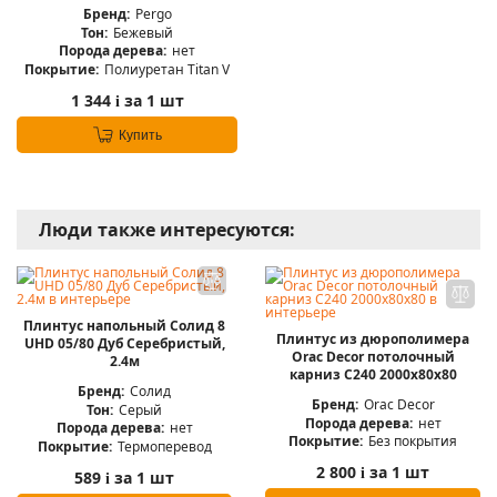
Бренд:
Pergo
Тон:
Бежевый
Порода дерева:
нет
Покрытие:
Полиуретан Titan V
1 344
за 1 шт
i
Купить
Люди также интересуются:
Плинтус напольный Солид 8
Плинтус из дюрополимера
UHD 05/80 Дуб Серебристый,
Orac Decor потолочный
2.4м
карниз C240 2000x80x80
Бренд:
Солид
Бренд:
Orac Decor
Тон:
Серый
Порода дерева:
нет
Порода дерева:
нет
Покрытие:
Без покрытия
Покрытие:
Термоперевод
2 800
за 1 шт
i
589
за 1 шт
i