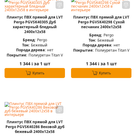
Плинтус ПВХ прямой для LVT
Плинтус ПВХ прямой для LVT
Pergo PGVSK40305 Дуб
Pergo PGVSK40298 Сухой
характерный бледный
песчаник 2400х12х58
2400х12х58
Бренд:
Pergo
Бренд:
Pergo
Тон:
Бежевый
Тон:
Бежевый
Порода дерева:
нет
Порода дерева:
нет
Покрытие:
Полиуретан Titan V
Покрытие:
Полиуретан Titan V
1 344
за 1 шт
1 344
за 1 шт
i
i
Купить
Купить
Плинтус ПВХ прямой для LVT
Pergo PGVSK40286 Вековой дуб
бежевый 2400х12х58