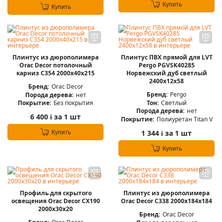
Купить
Купить
Плинтус из дюрополимера
Плинтус ПВХ прямой для LVT
Orac Decor потолочный
Pergo PGVSK40285
карниз C354 2000x40x215
Норвежский дуб светлый
2400х12х58
Бренд:
Orac Decor
Бренд:
Pergo
Порода дерева:
нет
Тон:
Светлый
Покрытие:
Без покрытия
Порода дерева:
нет
6 400
за 1 шт
i
Покрытие:
Полиуретан Titan V
1 344
за 1 шт
Купить
i
Купить
Профиль для скрытого
Плинтус из дюрополимера
освещения Orac Decor CX190
Orac Decor C338 2000х184х184
2000х30х20
Бренд:
Orac Decor