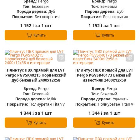
Бренд:
Pergo
Бренд:
Pergo
Тон:
Бежевый
Тон:
Бежевый
Порода дерева:
Дуб
Порода дерева:
Дуб
Покрытие:
Без покрытия
Покрытие:
Без покрытия
1 152
за 1 шт
1 152
за 1 шт
i
i
Купить
Купить
Плинтус ПВХ прямой для LVT
Плинтус ПВХ прямой для LVT
Pergo PGVSK40215 Норвежский
Pergo PGVSK40173 Бежевый
дуб бежевый 2400х12х58
известняк 2400х12х58
Бренд:
Pergo
Бренд:
Pergo
Тон:
Бежевый
Тон:
Бежевый
Порода дерева:
МДФ
Порода дерева:
Удалить
Покрытие:
Полиуретан Titan V
Покрытие:
Полиуретан Titan V
1 344
за 1 шт
1 344
за 1 шт
i
i
Купить
Купить