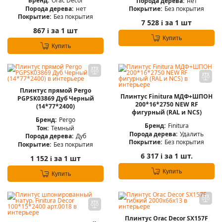
Бренд:
Orac Decor
Порода дерева:
нет
Порода дерева:
нет
Покрытие:
Без покрытия
Покрытие:
Без покрытия
7 528
за 1 шт
i
867
за 1 шт
i
Купить
Купить
Плинтус прямой Pergo
Плинтус Finitura МДФ+ШПОН
PGPSK03869 Дуб Черный
200*16*2750 NEW RF
(14*77*2400)
фигурный (RAL и NCS)
Бренд:
Pergo
Бренд:
Finitura
Тон:
Темный
Порода дерева:
Удалить
Порода дерева:
Дуб
Покрытие:
Без покрытия
Покрытие:
Без покрытия
6 317
за 1 шт.
i
1 152
за 1 шт
i
Купить
Купить
Плинтус Orac Decor SX157F