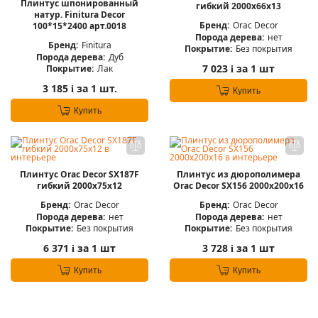
Плинтус шпонированный
гибкий 2000x66x13
натур. Finitura Decor
Бренд:
Orac Decor
100*15*2400 арт.0018
Порода дерева:
нет
Бренд:
Finitura
Покрытие:
Без покрытия
Порода дерева:
Дуб
7 023
за 1 шт
Покрытие:
Лак
i
3 185
за 1 шт.
i
Купить
Купить
Плинтус Orac Decor SX187F
Плинтус из дюрополимера
гибкий 2000x75x12
Orac Decor SX156 2000х200х16
Бренд:
Orac Decor
Бренд:
Orac Decor
Порода дерева:
нет
Порода дерева:
нет
Покрытие:
Без покрытия
Покрытие:
Без покрытия
6 371
за 1 шт
3 728
за 1 шт
i
i
Купить
Купить