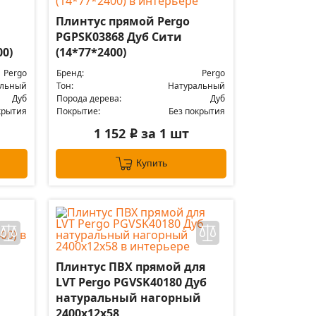
Плинтус прямой Pergo
PGPSK03868 Дуб Сити
0)
(14*77*2400)
Pergo
Бренд:
Pergo
альный
Тон:
Натуральный
Дуб
Порода дерева:
Дуб
крытия
Покрытие:
Без покрытия
1 152
за 1 шт
i
Купить
Плинтус ПВХ прямой для
LVT Pergo PGVSK40180 Дуб
натуральный нагорный
2400х12х58