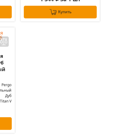
Купить
ля
уб
ый
Pergo
альный
Дуб
itan V