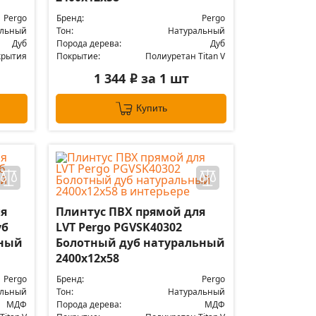
Pergo
Бренд:
Pergo
альный
Тон:
Натуральный
Дуб
Порода дерева:
Дуб
крытия
Покрытие:
Полиуретан Titan V
1 344
за 1 шт
i
Купить
ля
Плинтус ПВХ прямой для
уб
LVT Pergo PGVSK40302
ьный
Болотный дуб натуральный
2400х12х58
Pergo
Бренд:
Pergo
альный
Тон:
Натуральный
МДФ
Порода дерева:
МДФ