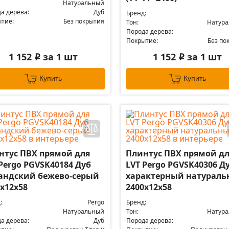
Натуральный
а дерева:
Дуб
Бренд:
тие:
Без покрытия
Тон:
Натур
Порода дерева:
Покрытие:
Без по
1 152
за 1 шт
1 152
за 1 шт
i
i
Купить
Купить
нтус ПВХ прямой для
Плинтус ПВХ прямой д
Pergo PGVSK40184 Дуб
LVT Pergo PGVSK40306 Д
андский бежево-серый
характерный натурал
х12х58
2400х12х58
:
Pergo
Бренд:
Натуральный
Тон:
Натур
а дерева:
Дуб
Порода дерева: