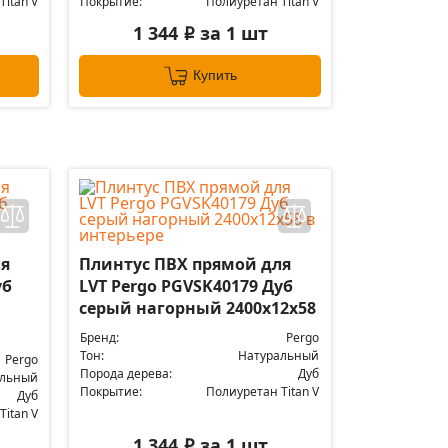
itan V
Покрытие:
Полиуретан Titan V
1 344
за 1 шт
i
Купить
ля
Плинтус ПВХ прямой для
уб
LVT Pergo PGVSK40179 Дуб
серый нагорный 2400х12х58
Бренд:
Pergo
Тон:
Натуральный
Pergo
Порода дерева:
Дуб
альный
Покрытие:
Полиуретан Titan V
Дуб
itan V
1 344
за 1 шт
i