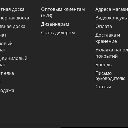
тная доска
Оптовым клиентам
Адреса магаз
(В2В)
нерная доска
Видеоконсуль
Дизайнерам
вная доска
Оплата
Стать дилером
нат
Доставка и
хранение
ловый
нат
Укладка напо
покрытий
ц-виниловый
нат
Бренды
т елка
Письмо
руководителю
и
Статьи
родажа