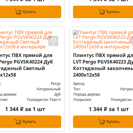
Купить
Купить
нтус ПВХ прямой для
Плинтус ПВХ прямой д
Pergo PGVSK40224 Дуб
LVT Pergo PGVSK40223 Д
теджный Светлый
Коттеджный закопчен
х12х58
2400х12х58
:
Pergo
Бренд:
Натуральный
Тон:
Натур
а дерева:
Дуб
Порода дерева:
тие:
Полиуретан Titan V
Покрытие:
Полиуретан T
1 344
за 1 шт
1 344
за 1 шт
i
i
Купить
Купить