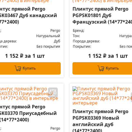
нтус прямой Pergo
Плинтус прямой Pergo
SK03467 Дуб канадский
PGPSK01801 Дуб
77*2400)
Французский (14*77*240
:
Pergo
Бренд:
Натуральный
Тон:
Натур
а дерева:
Дуб
Порода дерева:
тие:
Без покрытия
Покрытие:
Без по
1 152
за 1 шт
1 152
за 1 шт
i
i
Купить
Купить
нтус прямой Pergo
Плинтус прямой Pergo
SK03370 Приусадебный
PGPSK03369 Новый
(14*77*2400)
английский дуб
:
Pergo
(14*77*2400)