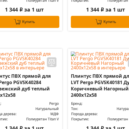
тие:
Полиуретан Titan V
Покрытие:
Полиуретан T
1 344
за 1 шт
1 344
за 1 шт
i
i
Купить
Купить
нтус ПВХ прямой для
Плинтус ПВХ прямой д
Pergo PGVSK40284
LVT Pergo PGVSK40181 Д
вежский дуб теплый
Коричневый Нагорный
х12х58
2400х12х58
:
Pergo
Бренд:
Натуральный
Тон:
Натур
а дерева:
МДФ
Порода дерева:
тие:
Полиуретан Titan V
Покрытие:
Полиуретан T
1 344
за 1 шт
1 344
за 1 шт
i
i