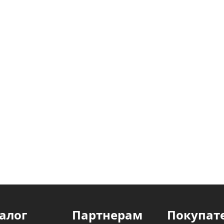
алог
Партнерам
Покупат