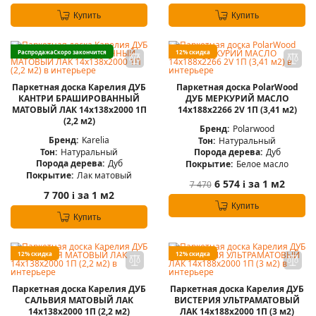
Купить
Купить
Распродажа
Скоро закончится
12% скидка
Паркетная доска Карелия ДУБ
Паркетная доска PolarWood
КАНТРИ БРАШИРОВАННЫЙ
ДУБ МЕРКУРИЙ МАСЛО
МАТОВЫЙ ЛАК 14x138x2000 1П
14x188x2266 2V 1П (3,41 м2)
(2,2 м2)
Бренд:
Polarwood
Бренд:
Karelia
Тон:
Натуральный
Тон:
Натуральный
Порода дерева:
Дуб
Порода дерева:
Дуб
Покрытие:
Белое масло
Покрытие:
Лак матовый
6 574
за 1 м2
7 470
i
7 700
за 1 м2
i
Купить
Купить
12% скидка
12% скидка
Паркетная доска Карелия ДУБ
Паркетная доска Карелия ДУБ
САЛЬВИЯ МАТОВЫЙ ЛАК
ВИСТЕРИЯ УЛЬТРАМАТОВЫЙ
14x138x2000 1П (2,2 м2)
ЛАК 14x188x2000 1П (3 м2)