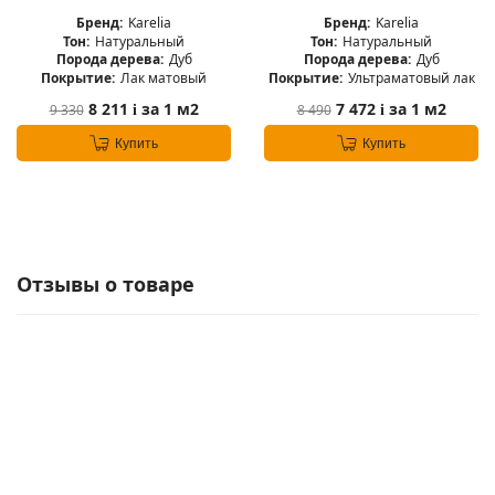
Бренд:
Karelia
Бренд:
Karelia
Тон:
Натуральный
Тон:
Натуральный
Порода дерева:
Дуб
Порода дерева:
Дуб
Покрытие:
Лак матовый
Покрытие:
Ультраматовый лак
8 211
за 1 м2
7 472
за 1 м2
9 330
8 490
i
i
Купить
Купить
Отзывы о товаре