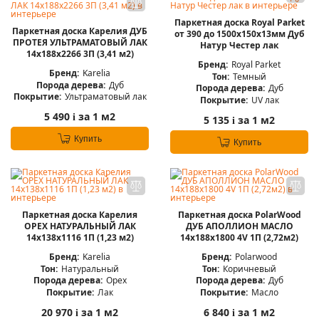
Паркетная доска Royal Parket
Паркетная доска Карелия ДУБ
от 390 до 1500х150х13мм Дуб
ПРОТЕЯ УЛЬТРАМАТОВЫЙ ЛАК
Натур Честер лак
14x188x2266 3П (3,41 м2)
Бренд:
Royal Parket
Бренд:
Karelia
Тон:
Темный
Порода дерева:
Дуб
Порода дерева:
Дуб
Покрытие:
Ультраматовый лак
Покрытие:
UV лак
5 490
за 1 м2
i
5 135
за 1 м2
i
Купить
Купить
Паркетная доска Карелия
Паркетная доска PolarWood
ОРЕХ НАТУРАЛЬНЫЙ ЛАК
ДУБ АПОЛЛИОН МАСЛО
14x138x1116 1П (1,23 м2)
14x188x1800 4V 1П (2,72м2)
Бренд:
Karelia
Бренд:
Polarwood
Тон:
Натуральный
Тон:
Коричневый
Порода дерева:
Орех
Порода дерева:
Дуб
Покрытие:
Лак
Покрытие:
Масло
20 970
за 1 м2
6 840
за 1 м2
i
i