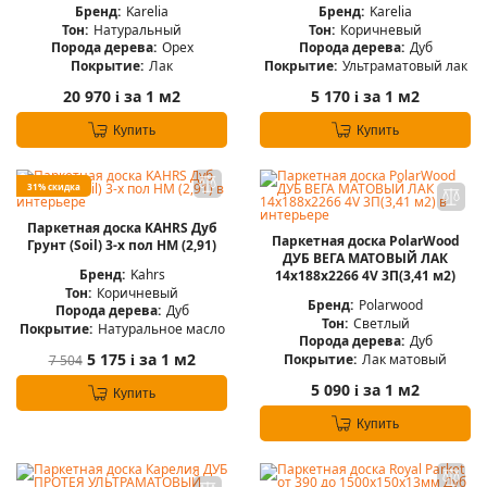
Бренд:
Karelia
Бренд:
Karelia
Тон:
Натуральный
Тон:
Коричневый
Порода дерева:
Орех
Порода дерева:
Дуб
Покрытие:
Лак
Покрытие:
Ультраматовый лак
20 970
за 1 м2
5 170
за 1 м2
i
i
Купить
Купить
31% скидка
Паркетная доска KAHRS Дуб
Паркетная доска PolarWood
Грунт (Soil) 3-х пол НМ (2,91)
ДУБ ВЕГА МАТОВЫЙ ЛАК
Бренд:
Kahrs
14x188x2266 4V 3П(3,41 м2)
Тон:
Коричневый
Бренд:
Polarwood
Порода дерева:
Дуб
Тон:
Светлый
Покрытие:
Натуральное масло
Порода дерева:
Дуб
5 175
за 1 м2
Покрытие:
Лак матовый
7 504
i
5 090
за 1 м2
i
Купить
Купить