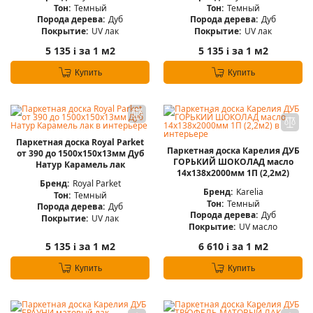
Тон:
Темный
Тон:
Темный
Порода дерева:
Дуб
Порода дерева:
Дуб
Покрытие:
UV лак
Покрытие:
UV лак
5 135
за 1 м2
5 135
за 1 м2
i
i
Купить
Купить
Паркетная доска Royal Parket
Паркетная доска Карелия ДУБ
от 390 до 1500х150х13мм Дуб
ГОРЬКИЙ ШОКОЛАД масло
Натур Карамель лак
14x138x2000мм 1П (2,2м2)
Бренд:
Royal Parket
Бренд:
Karelia
Тон:
Темный
Тон:
Темный
Порода дерева:
Дуб
Порода дерева:
Дуб
Покрытие:
UV лак
Покрытие:
UV масло
5 135
за 1 м2
6 610
за 1 м2
i
i
Купить
Купить