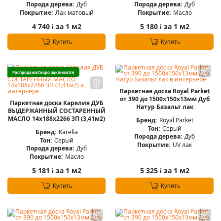
Порода дерева:
Дуб
Порода дерева:
Дуб
Покрытие:
Лак матовый
Покрытие:
Масло
4 740
за 1 м2
5 180
за 1 м2
i
i
Купить
Купить
Распродажа
Скоро закончится
Паркетная доска Royal Parket
от 390 до 1500х150х13мм Дуб
Паркетная доска Карелия ДУБ
Натур Базальт лак
ВЫДЕРЖАННЫЙ СОСТАРЕННЫЙ
МАСЛО 14x188x2266 3П (3,41м2)
Бренд:
Royal Parket
Тон:
Серый
Бренд:
Karelia
Порода дерева:
Дуб
Тон:
Серый
Покрытие:
UV лак
Порода дерева:
Дуб
Покрытие:
Масло
5 181
за 1 м2
5 325
за 1 м2
i
i
Купить
Купить