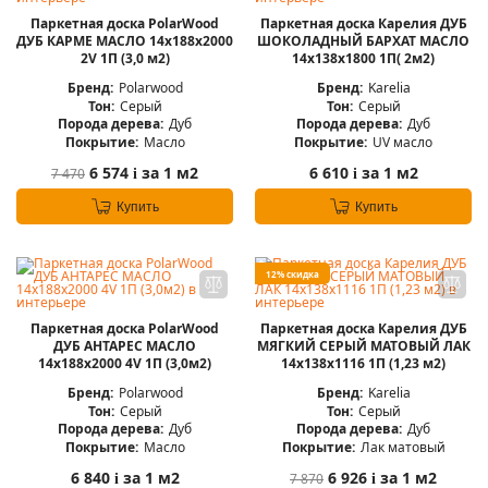
Паркетная доска PolarWood
Паркетная доска Карелия ДУБ
ДУБ КАРМЕ МАСЛО 14x188x2000
ШОКОЛАДНЫЙ БАРХАТ МАСЛО
2V 1П (3,0 м2)
14x138x1800 1П( 2м2)
Бренд:
Polarwood
Бренд:
Karelia
Тон:
Серый
Тон:
Серый
Порода дерева:
Дуб
Порода дерева:
Дуб
Покрытие:
Масло
Покрытие:
UV масло
6 574
за 1 м2
6 610
за 1 м2
7 470
i
i
Купить
Купить
12% скидка
Паркетная доска PolarWood
Паркетная доска Карелия ДУБ
ДУБ АНТАРЕС МАСЛО
МЯГКИЙ СЕРЫЙ МАТОВЫЙ ЛАК
14x188x2000 4V 1П (3,0м2)
14x138x1116 1П (1,23 м2)
Бренд:
Polarwood
Бренд:
Karelia
Тон:
Серый
Тон:
Серый
Порода дерева:
Дуб
Порода дерева:
Дуб
Покрытие:
Масло
Покрытие:
Лак матовый
6 840
за 1 м2
6 926
за 1 м2
7 870
i
i