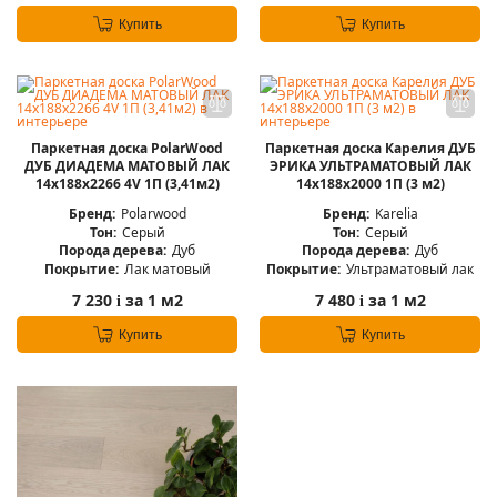
Купить
Купить
Паркетная доска PolarWood
Паркетная доска Карелия ДУБ
ДУБ ДИАДЕМА МАТОВЫЙ ЛАК
ЭРИКА УЛЬТРАМАТОВЫЙ ЛАК
14x188x2266 4V 1П (3,41м2)
14x188x2000 1П (3 м2)
Бренд:
Polarwood
Бренд:
Karelia
Тон:
Серый
Тон:
Серый
Порода дерева:
Дуб
Порода дерева:
Дуб
Покрытие:
Лак матовый
Покрытие:
Ультраматовый лак
7 230
за 1 м2
7 480
за 1 м2
i
i
Купить
Купить