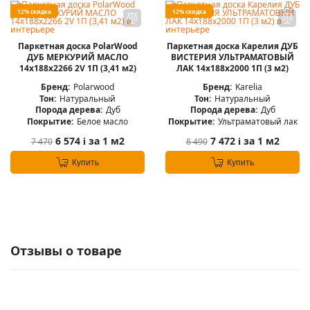
12% скидка
12% скидка
Паркетная доска PolarWood
Паркетная доска Карелия ДУБ
ДУБ МЕРКУРИЙ МАСЛО
ВИСТЕРИЯ УЛЬТРАМАТОВЫЙ
14x188x2266 2V 1П (3,41 м2)
ЛАК 14x188x2000 1П (3 м2)
Бренд:
Polarwood
Бренд:
Karelia
Тон:
Натуральный
Тон:
Натуральный
Порода дерева:
Дуб
Порода дерева:
Дуб
Покрытие:
Белое масло
Покрытие:
Ультраматовый лак
6 574
за 1 м2
7 472
за 1 м2
7 470
8 490
i
i
Купить
Купить
Отзывы о товаре