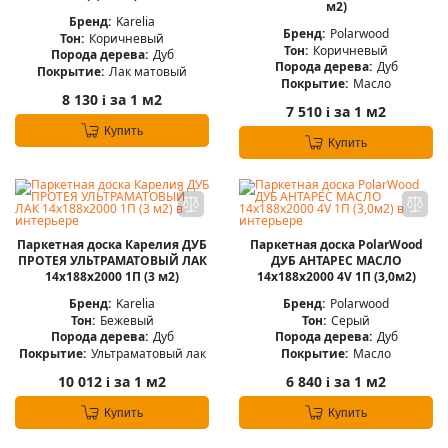
м2)
Бренд:
Karelia
Бренд:
Polarwood
Тон:
Коричневый
Тон:
Коричневый
Порода дерева:
Дуб
Порода дерева:
Дуб
Покрытие:
Лак матовый
Покрытие:
Масло
8 130
за 1 м2
i
7 510
за 1 м2
i
Купить
Купить
Паркетная доска Карелия ДУБ
Паркетная доска PolarWood
ПРОТЕЯ УЛЬТРАМАТОВЫЙ ЛАК
ДУБ АНТАРЕС МАСЛО
14x188x2000 1П (3 м2)
14x188x2000 4V 1П (3,0м2)
Бренд:
Karelia
Бренд:
Polarwood
Тон:
Бежевый
Тон:
Серый
Порода дерева:
Дуб
Порода дерева:
Дуб
Покрытие:
Ультраматовый лак
Покрытие:
Масло
10 012
за 1 м2
6 840
за 1 м2
i
i
Купить
Купить