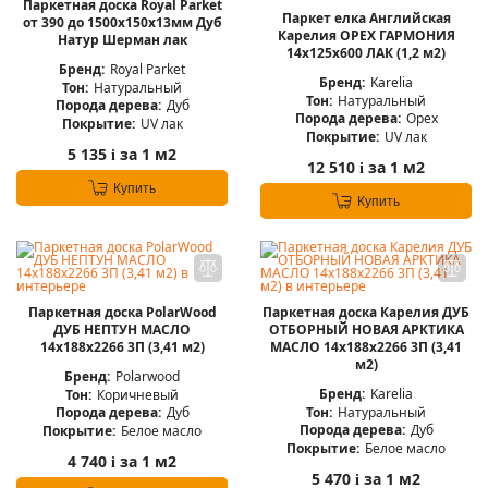
Паркетная доска Royal Parket
Паркет елка Английская
от 390 до 1500х150х13мм Дуб
Карелия ОРЕХ ГАРМОНИЯ
Натур Шерман лак
14x125x600 ЛАК (1,2 м2)
Бренд:
Royal Parket
Бренд:
Karelia
Тон:
Натуральный
Тон:
Натуральный
Порода дерева:
Дуб
Порода дерева:
Орех
Покрытие:
UV лак
Покрытие:
UV лак
5 135
за 1 м2
i
12 510
за 1 м2
i
Купить
Купить
Паркетная доска PolarWood
Паркетная доска Карелия ДУБ
ДУБ НЕПТУН МАСЛО
ОТБОРНЫЙ НОВАЯ АРКТИКА
14x188x2266 3П (3,41 м2)
МАСЛО 14x188x2266 3П (3,41
м2)
Бренд:
Polarwood
Бренд:
Karelia
Тон:
Коричневый
Тон:
Натуральный
Порода дерева:
Дуб
Порода дерева:
Дуб
Покрытие:
Белое масло
Покрытие:
Белое масло
4 740
за 1 м2
i
5 470
за 1 м2
i