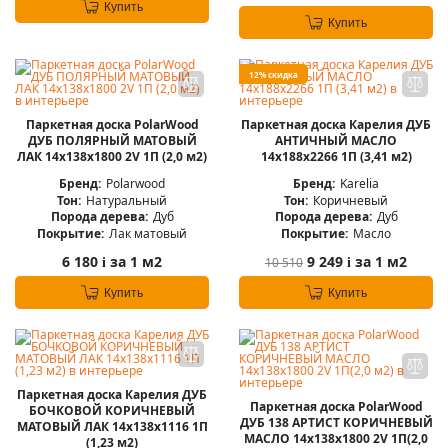
Купить
Купить
12% скидка
Паркетная доска PolarWood
Паркетная доска Карелия ДУБ
ДУБ ПОЛЯРНЫЙ МАТОВЫЙ
АНТИЧНЫЙ МАСЛО
ЛАК 14x138x1800 2V 1П (2,0 м2)
14x188x2266 1П (3,41 м2)
Бренд:
Polarwood
Бренд:
Karelia
Тон:
Натуральный
Тон:
Коричневый
Порода дерева:
Дуб
Порода дерева:
Дуб
Покрытие:
Лак матовый
Покрытие:
Масло
6 180
за 1 м2
9 249
за 1 м2
10 510
i
i
Купить
Купить
Паркетная доска Карелия ДУБ
Паркетная доска PolarWood
БОЧКОВОЙ КОРИЧНЕВЫЙ
ДУБ 138 АРТИСТ КОРИЧНЕВЫЙ
МАТОВЫЙ ЛАК 14x138x1116 1П
МАСЛО 14x138x1800 2V 1П(2,0
(1,23 м2)