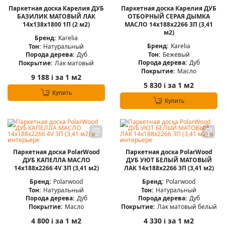
Паркетная доска Карелия ДУБ
Паркетная доска Карелия ДУБ
БАЗИЛИК МАТОВЫЙ ЛАК
ОТБОРНЫЙ СЕРАЯ ДЫМКА
14x138x1800 1П (2 м2)
МАСЛО 14x188x2266 3П (3,41
м2)
Бренд:
Karelia
Бренд:
Karelia
Тон:
Натуральный
Тон:
Бежевый
Порода дерева:
Дуб
Порода дерева:
Дуб
Покрытие:
Лак матовый
Покрытие:
Масло
9 188
за 1 м2
i
5 830
за 1 м2
i
Купить
Купить
Паркетная доска PolarWood
Паркетная доска PolarWood
ДУБ КАПЕЛЛА МАСЛО
ДУБ УЮТ БЕЛЫЙ МАТОВЫЙ
14x188x2266 4V 3П (3,41 м2)
ЛАК 14x188x2266 3П (3,41 м2)
Бренд:
Polarwood
Бренд:
Polarwood
Тон:
Натуральный
Тон:
Натуральный
Порода дерева:
Дуб
Порода дерева:
Дуб
Покрытие:
Масло
Покрытие:
Лак матовый белый
4 800
за 1 м2
4 330
за 1 м2
i
i