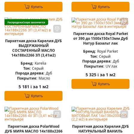
Купить
Купить
Распродажа
Скоро закончится
Паркетная доска Royal Parket
от 390 до 1500х150х13мм Дуб
Паркетная доска Карелия ДУБ
Натур Базальт лак
ВЫДЕРЖАННЫЙ
СОСТАРЕННЫЙ МАСЛО
Бренд:
Royal Parket
14x188x2266 3П (3,41м2)
Тон:
Серый
Порода дерева:
Дуб
Бренд:
Karelia
Покрытие:
UV лак
Тон:
Серый
Порода дерева:
Дуб
5 325
за 1 м2
i
Покрытие:
Масло
Купить
5 181
за 1 м2
i
Купить
Паркетная доска PolarWood
Паркетная доска Карелия ДУБ
ДУБ МИРА МАСЛО 14x188x2266
НАТУРАЛЬНЫЙ ВАНИЛЬ