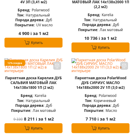
4V 3П (3,41 м2)
МАТОВЫЙ ЛАК 14x138x2000 1П
(2,2 м2)
Бренд:
Polarwood
Бренд:
Karelia
Тон:
Натуральный
Тон:
Натуральный
Порода дерева:
Дуб
Порода дерева:
Дуб
Покрытие:
UV масло
Покрытие:
Лак матовый
4 900
за 1 м2
i
10 736
за 1 м2
i
Купить
Купить
12% скидка
Паркетная доска Карелия ДУБ
Паркетная доска PolarWood
САЛЬВИЯ МАТОВЫЙ ЛАК
ДУБ СИРИУС МАСЛО
14x138x1800 1П (2 м2)
14x188x2000 2V 1П (3,0 м2)
Бренд:
Karelia
Бренд:
Polarwood
Тон:
Натуральный
Тон:
Коричневый
Порода дерева:
Дуб
Порода дерева:
Дуб
Покрытие:
Лак матовый
Покрытие:
Масло
8 211
за 1 м2
7 710
за 1 м2
9 330
i
i
Купить
Купить