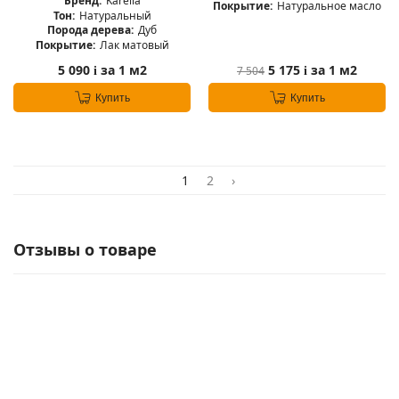
Бренд:
Karelia
Покрытие:
Натуральное масло
Тон:
Натуральный
Порода дерева:
Дуб
Покрытие:
Лак матовый
5 090
за 1 м2
5 175
за 1 м2
7 504
i
i
Купить
Купить
1
2
›
Отзывы о товаре