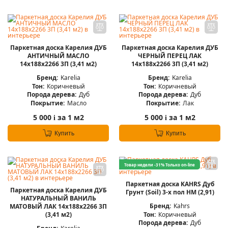
Паркетная доска Карелия ДУБ
Паркетная доска Карелия ДУБ
АНТИЧНЫЙ МАСЛО
ЧЕРНЫЙ ПЕРЕЦ ЛАК
14x188x2266 3П (3,41 м2)
14x188x2266 3П (3,41 м2)
Бренд:
Karelia
Бренд:
Karelia
Тон:
Коричневый
Тон:
Коричневый
Порода дерева:
Дуб
Порода дерева:
Дуб
Покрытие:
Масло
Покрытие:
Лак
5 000
за 1 м2
5 000
за 1 м2
i
i
Купить
Купить
Товар недели -31%
Только on-line
Паркетная доска KAHRS Дуб
Паркетная доска Карелия ДУБ
Грунт (Soil) 3-х пол НМ (2,91)
НАТУРАЛЬНЫЙ ВАНИЛЬ
Бренд:
Kahrs
МАТОВЫЙ ЛАК 14x188x2266 3П
Тон:
Коричневый
(3,41 м2)
Порода дерева:
Дуб