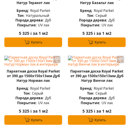
Натур Теракот лак
Натур Базальт лак
Бренд:
Royal Parket
Бренд:
Royal Parket
Тон:
Натуральный
Тон:
Серый
Порода дерева:
Дуб
Порода дерева:
Дуб
Покрытие:
UV лак
Покрытие:
UV лак
5 325
за 1 м2
5 325
за 1 м2
i
i
Купить
Купить
Паркетная доска Royal Parket
Паркетная доска Royal Parket
от 390 до 1500х150х13мм Дуб
от 390 до 1500х150х13мм Дуб
Натур Норман лак
Натур Винчи лак
Бренд:
Royal Parket
Бренд:
Royal Parket
Тон:
Серый
Тон:
Серый
Порода дерева:
Дуб
Порода дерева:
Дуб
Покрытие:
UV лак
Покрытие:
UV лак
5 325
за 1 м2
5 325
за 1 м2
i
i
Купить
Купить