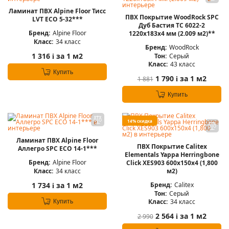
Ламинат ПВХ Alpine Floor Тисс
ПВХ Покрытие WoodRock SPC
LVT ЕСО 5-32***
Дуб Бастия TC 6022-2
Бренд:
Alpine Floor
1220х183х4 мм (2.009 м2)**
Класс:
34 класс
Бренд:
WoodRock
1 316
за 1 м2
Тон:
Серый
i
Класс:
43 класс
Купить
1 790
за 1 м2
1 881
i
Купить
14% скидка
Ламинат ПВХ Alpine Floor
ПВХ Покрытие Calitex
Аллегро SPC ЕСО 14-1***
Elementals Yappa Herringbone
Бренд:
Alpine Floor
Click XES903 600x150x4 (1,800
Класс:
34 класс
м2)
Бренд:
Calitex
1 734
за 1 м2
i
Тон:
Серый
Класс:
34 класс
Купить
2 564
за 1 м2
2 990
i