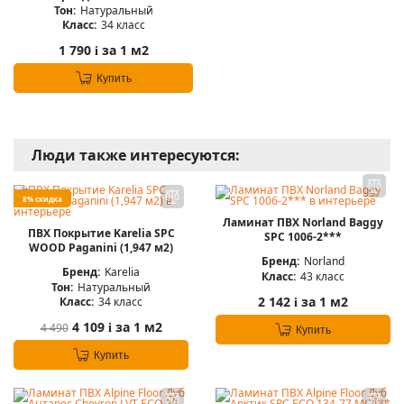
Тон:
Натуральный
Класс:
34 класс
1 790
за 1 м2
i
Купить
Люди также интересуются:
8% скидка
Ламинат ПВХ Norland Baggy
ПВХ Покрытие Karelia SPC
SPC 1006-2***
WOOD Paganini (1,947 м2)
Бренд:
Norland
Бренд:
Karelia
Класс:
43 класс
Тон:
Натуральный
2 142
за 1 м2
Класс:
34 класс
i
4 109
за 1 м2
4 490
i
Купить
Купить