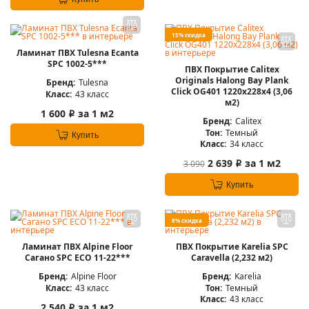
15% скидка
Ламинат ПВХ Tulesna Ecanta
SPC 1002-5***
ПВХ Покрытие Calitex
Originals Halong Bay Plank
Бренд:
Tulesna
Click OG401 1220x228x4 (3,06
Класс:
43 класс
м2)
1 600
за 1 м2
i
Бренд:
Calitex
Тон:
Темный
Купить
Класс:
34 класс
2 639
за 1 м2
3 090
i
Купить
8% скидка
Ламинат ПВХ Alpine Floor
ПВХ Покрытие Karelia SPC
Сагано SPC ЕСО 11-22***
Caravella (2,232 м2)
Бренд:
Alpine Floor
Бренд:
Karelia
Класс:
43 класс
Тон:
Темный
Класс:
43 класс
2 540
за 1 м2
i