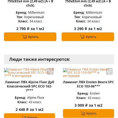
750х83х4 mm (2,49 м2) (А + B
750х83х4 mm (2,49 м2) (А + B
click)
click)
Бренд:
Millennium
Бренд:
Millennium
Тон:
Коричневый
Тон:
Коричневый
Класс:
34 класс
Класс:
34 класс
2 790
за 1 м2
3 290
за 1 м2
i
i
Купить
Купить
Люди также интересуются:
Ламинат ПВХ Alpine Floor Дуб
Ламинат ПВХ Ensten Венге SPC
Классический SPC ЕСО 162-
ECO 103-06***
7***
Бренд:
Ensten
Бренд:
Alpine Floor
Класс:
43 класс
Класс:
43 класс
3 009
за 1 м2
i
2 448
за 1 м2
i
Купить
Купить