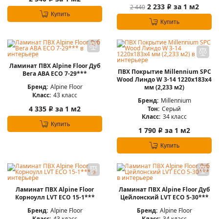
2 233
за 1 м2
2 440
i
Купить
Купить
Ламинат ПВХ Alpine Floor Дуб
ПВХ Покрытие Millennium SPC
Вега ABA ЕСО 7-29***
Wood Линдо W 3-14 1220х183х4
Бренд:
Alpine Floor
мм (2,233 м2)
Класс:
43 класс
Бренд:
Millennium
4 335
за 1 м2
Тон:
Серый
i
Класс:
34 класс
Купить
1 790
за 1 м2
i
Купить
Ламинат ПВХ Alpine Floor
Ламинат ПВХ Alpine Floor Дуб
Корноулл LVT ЕСО 15-1***
Цейлонский LVT ЕСО 5-30***
Бренд:
Alpine Floor
Бренд:
Alpine Floor
Класс:
43 класс
Класс:
34 класс