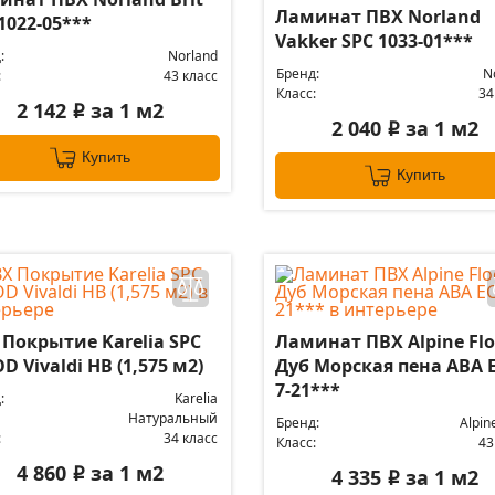
Ламинат ПВХ Norland
1022-05***
Vakker SPC 1033-01***
:
Norland
Бренд:
N
:
43 класс
Класс:
34
2 142
за 1 м2
i
2 040
за 1 м2
i
Купить
Купить
 Покрытие Karelia SPC
Ламинат ПВХ Alpine Flo
 Vivaldi HB (1,575 м2)
Дуб Морская пена ABA 
7-21***
:
Karelia
Натуральный
Бренд:
Alpin
:
34 класс
Класс:
43
4 860
за 1 м2
4 335
за 1 м2
i
i