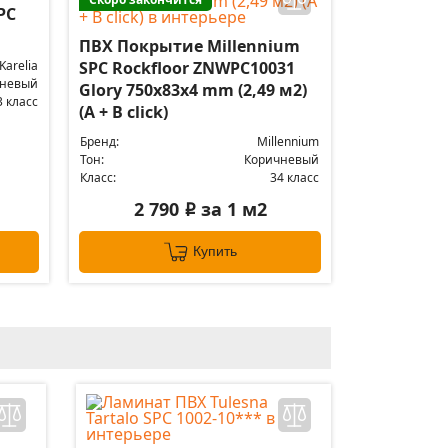
PC
ПВХ Покрытие Millennium
Karelia
SPC Rockfloor ZNWPC10031
чневый
Glory 750х83х4 mm (2,49 м2)
3 класс
(А + B click)
Бренд:
Millennium
Тон:
Коричневый
Класс:
34 класс
2 790
за 1 м2
i
Купить