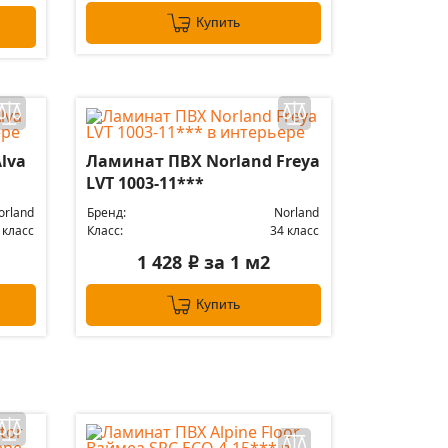
Купить
lva
Ламинат ПВХ Norland Freya
LVT 1003-11***
orland
Бренд:
Norland
 класс
Класс:
34 класс
1 428
за 1 м2
i
Купить