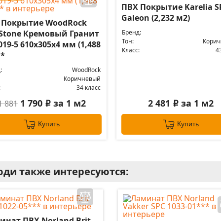
ПВХ Покрытие Karelia S
Galeon (2,232 м2)
 Покрытие WoodRock
 Stone Кремовый Гранит
Бренд:
Тон:
Кори
019-5 610х305х4 мм (1,488
Класс:
4
**
:
WoodRock
Коричневый
:
34 класс
1 790
за 1 м2
2 481
за 1 м2
1 881
i
i
Купить
Купить
ди также интересуются:
инат ПВХ Norland Brit