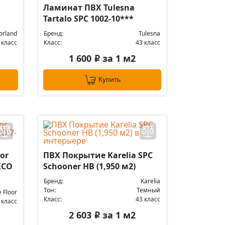
Ламинат ПВХ Tulesna
Tartalo SPC 1002-10***
orland
Бренд:
Tulesna
 класс
Класс:
43 класс
1 600
за 1 м2
i
Купить
or
ПВХ Покрытие Karelia SPC
ЕСО
Schooner HB (1,950 м2)
Бренд:
Karelia
Тон:
Темный
e Floor
Класс:
43 класс
 класс
2 603
за 1 м2
i