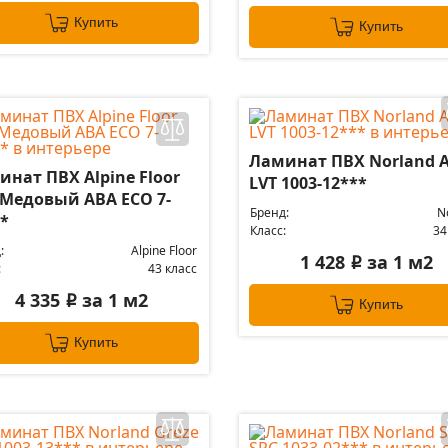
Купить
Купить
Ламинат ПВХ Norland A
нат ПВХ Alpine Floor
LVT 1003-12***
 Медовый ABA ЕСО 7-
Бренд:
N
*
Класс:
34
:
Alpine Floor
1 428
за 1 м2
i
:
43 класс
4 335
за 1 м2
i
Купить
Купить