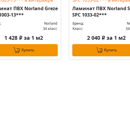
инат ПВХ Norland Greze
Ламинат ПВХ Norland S
1003-13***
SPC 1033-02***
:
Norland
Бренд:
N
:
34 класс
Класс:
34
1 428
за 1 м2
2 040
за 1 м2
i
i
Купить
Купить