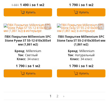
1 490
за 1 м2
1 790
за 1 м2
1 881
i
i
Купить
Купить
ПВХ Покрытие Millennium SPC
ПВХ Покрытие Millennium SPC
Stone Руми ST 55-12 610х305х4
Stone Гала ST 55-2 610х305х4 мм
мм (1,861 м2)
(1,861 м2)
Бренд:
Millennium
Бренд:
Millennium
Тон:
Светлый
Тон:
Натуральный
Класс:
34 класс
Класс:
34 класс
1 790
за 1 м2
1 790
за 1 м2
i
i
Купить
Купить
1
2
›