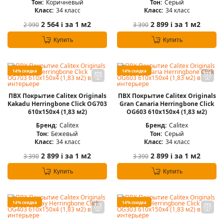
Тон:
Коричневый
Тон:
Серый
Класс:
34 класс
Класс:
34 класс
2 564
за 1 м2
2 899
за 1 м2
2 990
3 390
i
i
Купить
Купить
14% скидка
14% скидка
ПВХ Покрытие Calitex Originals
ПВХ Покрытие Calitex Originals
Kakadu Herringbone Click OG703
Gran Canaria Herringbone Click
610x150x4 (1,83 м2)
OG603 610x150x4 (1,83 м2)
Бренд:
Calitex
Бренд:
Calitex
Тон:
Бежевый
Тон:
Серый
Класс:
34 класс
Класс:
34 класс
2 899
за 1 м2
2 899
за 1 м2
3 390
3 390
i
i
Купить
Купить
14% скидка
14% скидка