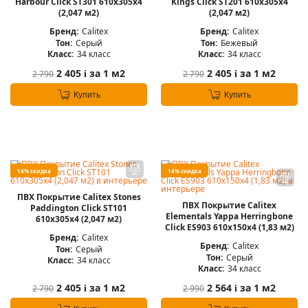
Harbour Click ST301 610x305x4
Kings Click ST201 610x305x4
(2,047 м2)
(2,047 м2)
Бренд:
Calitex
Бренд:
Calitex
Тон:
Серый
Тон:
Бежевый
Класс:
34 класс
Класс:
34 класс
2 405
за 1 м2
2 405
за 1 м2
2 790
2 790
i
i
Купить
Купить
14% скидка
14% скидка
ПВХ Покрытие Calitex Stones
ПВХ Покрытие Calitex
Paddington Click ST101
Elementals Yappa Herringbone
610x305x4 (2,047 м2)
Click ES903 610x150x4 (1,83 м2)
Бренд:
Calitex
Бренд:
Calitex
Тон:
Серый
Тон:
Серый
Класс:
34 класс
Класс:
34 класс
2 405
за 1 м2
2 564
за 1 м2
2 790
2 990
i
i