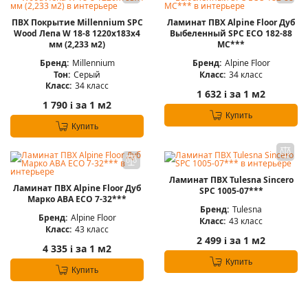
ПВХ Покрытие Millennium SPC
Ламинат ПВХ Alpine Floor Дуб
Wood Лепа W 18-8 1220х183х4
Выбеленный SPC ECO 182-88
мм (2,233 м2)
MC***
Бренд:
Millennium
Бренд:
Alpine Floor
Тон:
Серый
Класс:
34 класс
Класс:
34 класс
1 632
за 1 м2
i
1 790
за 1 м2
i
Купить
Купить
Ламинат ПВХ Tulesna Sincero
Ламинат ПВХ Alpine Floor Дуб
SPC 1005-07***
Марко ABA ЕСО 7-32***
Бренд:
Tulesna
Бренд:
Alpine Floor
Класс:
43 класс
Класс:
43 класс
2 499
за 1 м2
i
4 335
за 1 м2
i
Купить
Купить