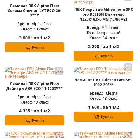
Ламинат ПВХ Alpine Floor
ПВХ Покрытие Millennium SPC
Сонома Chevron LVT ECO 20-
pro DESIGN Винченцо
7***
1220x183x6 мм (1,786м2)
Бренд:
Alpine Floor
Бренд:
Millennium
Класс:
43 класс
Тон:
Натуральный
3 009
за 1 м2
Класс:
34 класс
i
2 290
за 1 м2
i
Купить
Купить
Ламинат ПВХ Tulesna Lara SPC
Ламинат ПВХ Alpine Floor
1002-20***
Дейнтри ABA ECO 11-1203***
Бренд:
Tulesna
Бренд:
Alpine Floor
Класс:
43 класс
Класс:
43 класс
1 600
за 1 м2
i
4 335
за 1 м2
i
Купить
Купить