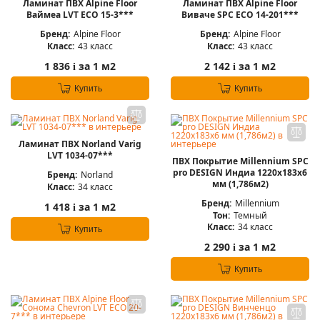
Ламинат ПВХ Alpine Floor
Ламинат ПВХ Alpine Floor
Ваймеа LVT ЕСО 15-3***
Виваче SPC ЕСО 14-201***
Бренд:
Alpine Floor
Бренд:
Alpine Floor
Класс:
43 класс
Класс:
43 класс
1 836
за 1 м2
2 142
за 1 м2
i
i
Купить
Купить
Ламинат ПВХ Norland Varig
LVT 1034-07***
ПВХ Покрытие Millennium SPC
pro DESIGN Индиа 1220x183x6
Бренд:
Norland
мм (1,786м2)
Класс:
34 класс
Бренд:
Millennium
1 418
за 1 м2
i
Тон:
Темный
Класс:
34 класс
Купить
2 290
за 1 м2
i
Купить