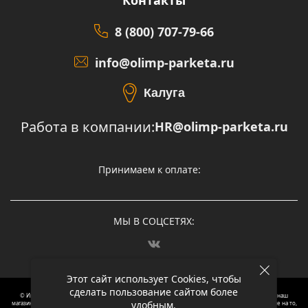
Контакты
8 (800) 707-79-66
info@olimp-parketa.ru
Калуга
Работа в компании:
HR@olimp-parketa.ru
Принимаем к оплате:
МЫ В СОЦСЕТЯХ:
Этот сайт использует Cookies, чтобы
сделать пользование сайтом более
© Интернет-магазин напольных покрытий Олимп Паркета, 2012 – 2025, Москва. Обращаясь в наш
удобным.
магазин, вы даете согласие на обработку ваших персональных данных.
Oбращаем вaше внимaние нa то,