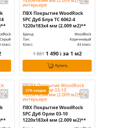
k
ПВХ Покрытие WoodRock
14
SPC Дуб Блуа TC 6062-4
)**
1220х183х4 мм (2.009 м2)**
odRock
Бренд:
WoodRock
Серый
Тон:
Коричневый
3 класс
Класс:
43 класс
2
1 490
за 1 м2
1 881
i
Купить
21% скидка
k
ПВХ Покрытие WoodRock
SPC Дуб Орли 03-10
)**
1220х183х4 мм (2.009 м2)**