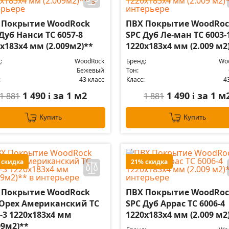
 Покрытие WoodRock
ПВХ Покрытие WoodRoc
Дуб Нанси TC 6057-8
SPC Дуб Ле-ман TC 6003-
х183х4 мм (2.009м2)**
1220х183х4 мм (2.009 м2
:
WoodRock
Бренд:
Wo
Бежевый
Тон:
:
43 класс
Класс:
4
1 490
за 1 м2
1 490
за 1 м
1 881
1 881
i
i
Купить
Купить
 скидка
21% скидка
 Покрытие WoodRock
ПВХ Покрытие WoodRoc
 Орех Американский TC
SPC Дуб Аррас TC 6006-4
-3 1220х183х4 мм
1220х183х4 мм (2.009 м2
09м2)**