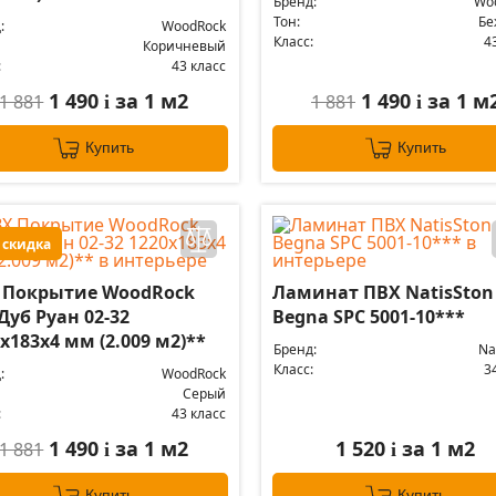
Бренд:
Wo
Тон:
Бе
:
WoodRock
Класс:
4
Коричневый
:
43 класс
1 490
за 1 м2
1 490
за 1 м
1 881
1 881
i
i
Купить
Купить
 скидка
 Покрытие WoodRock
Ламинат ПВХ NatisSton
Дуб Руан 02-32
Begna SPC 5001-10***
х183х4 мм (2.009 м2)**
Бренд:
Na
Класс:
3
:
WoodRock
Серый
:
43 класс
1 490
за 1 м2
1 520
за 1 м2
1 881
i
i
Купить
Купить