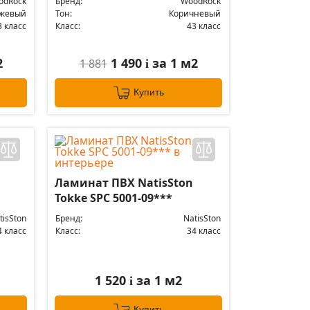
odRock
Бренд:
WoodRock
жевый
Тон:
Коричневый
3 класс
Класс:
43 класс
2
1 490
за 1 м2
1 881
i
Купить
Ламинат ПВХ NatisSton
Tokke SPC 5001-09***
tisSton
Бренд:
NatisSton
4 класс
Класс:
34 класс
1 520
за 1 м2
i
Купить