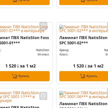
инат ПВХ NatisSton Foss
Ламинат ПВХ NatisSton
5001-01***
SPC 5001-02***
:
NatisSton
Бренд:
Na
:
34 класс
Класс:
3
1 520
за 1 м2
1 520
за 1 м2
i
i
Купить
Купить
Ламинат ПВХ NatisSton
инат ПВХ NatisSton