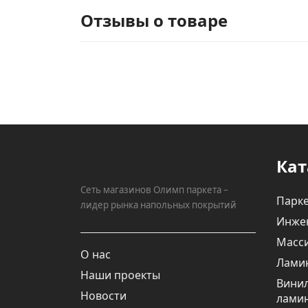
Отзывы о товаре
Кат
Сеть магазинов Олимп паркета –
Парке
лидер рынка напольных покрытий
Инже
Масси
О нас
Лами
Наши проекты
Вини
Новости
лами