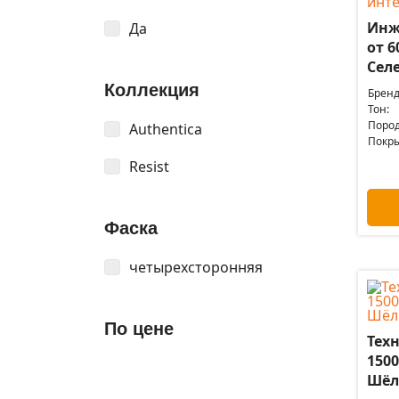
Инж
Да
от 6
Сел
Коллекция
Бренд
Тон:
Пород
Authentica
Покры
Resist
Фаска
четырехсторонняя
По цене
Техн
1500
Шёл