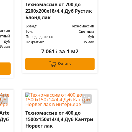
Техномассив от 700 до
2200х200х18/4,4 Дуб Рустик
Блонд лак
Бренд:
Техномассив
ассив
Тон:
Светлый
етлый
Порода дерева:
Дуб
Дуб
Покрытие:
UV лак
UV лак
7 061
за 1 м2
i
Купить
Arte
Техномассив от 400 до
 Дуб
1500х150х14/4,4 Дуб Кантри
Норвег лак