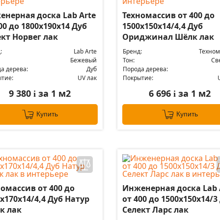
енерная доска Lab Arte
Техномассив от 400 до
00 до 1800х190х14 Дуб
1500х150х14/4,4 Дуб
ект Норвег лак
Ориджинал Шёлк лак
:
Lab Arte
Бренд:
Техном
Бежевый
Тон:
Св
а дерева:
Дуб
Порода дерева:
тие:
UV лак
Покрытие:
9 380
за 1 м2
6 696
за 1 м2
i
i
Купить
Купить
омассив от 400 до
Инженерная доска Lab 
х170х14/4,4 Дуб Натур
от 400 до 1500х150х14/3
к лак
Селект Ларс лак