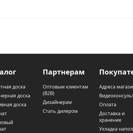
алог
Партнерам
Покупат
тная доска
Оптовым клиентам
Адреса магаз
(В2В)
нерная доска
Видеоконсуль
Дизайнерам
вная доска
Оплата
Стать дилером
нат
Доставка и
хранение
ловый
нат
Укладка напо