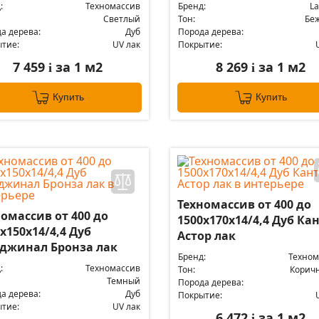
:
Техномассив
Бренд:
La
Светлый
Тон:
Бе
а дерева:
Дуб
Порода дерева:
тие:
UV лак
Покрытие:
7 459
за 1 м2
8 269
за 1 м2
i
i
Купить
Купить
Техномассив от 400 до
омассив от 400 до
1500х170х14/4,4 Дуб Ка
х150х14/4,4 Дуб
Астор лак
джинал Бронза лак
Бренд:
Техном
:
Техномассив
Тон:
Корич
Темный
Порода дерева:
а дерева:
Дуб
Покрытие:
тие:
UV лак
6 472
за 1 м2
i