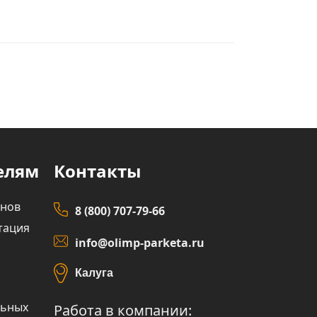
елям
Контакты
инов
8 (800) 707-79-66
тация
info@olimp-parketa.ru
Калуга
льных
Работа в компании: