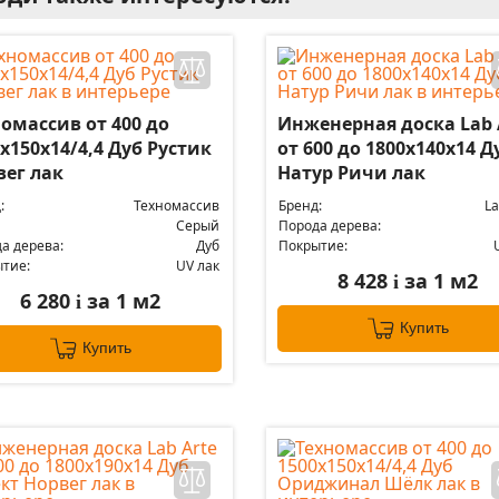
омассив от 400 до
Инженерная доска Lab 
х150х14/4,4 Дуб Рустик
от 600 до 1800х140х14 Д
вег лак
Натур Ричи лак
:
Техномассив
Бренд:
La
Серый
Порода дерева:
а дерева:
Дуб
Покрытие:
тие:
UV лак
8 428
за 1 м2
i
6 280
за 1 м2
i
Купить
Купить