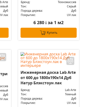
b Arte
Бренд:
Техномассив
жевый
Тон:
Серый
Дуб
Порода дерева:
Дуб
UV лак
Покрытие:
UV лак
6 280
за 1 м2
i
Купить
Инженерная доска Lab Arte
нтри
от 600 до 1800х190х14 Дуб
Натур Блэкстоун лак
ассив
Бренд:
Lab Arte
невый
Тон:
Темный
Дуб
Порода дерева:
Дуб
UV лак
Покрытие:
UV лак