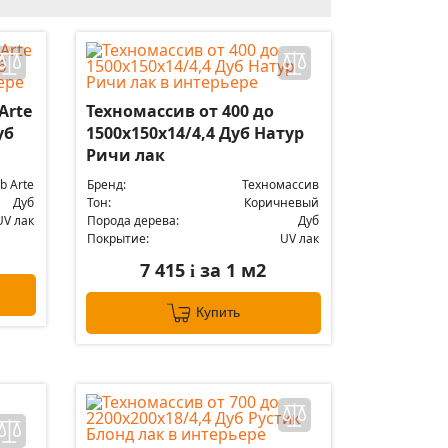
Arte
Техномассив от 400 до
уб
1500х150х14/4,4 Дуб Натур
Ричи лак
b Arte
Бренд:
Техномассив
Дуб
Тон:
Коричневый
UV лак
Порода дерева:
Дуб
Покрытие:
UV лак
7 415
за 1 м2
i
Купить