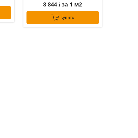
8 844
за 1 м2
i
Купить