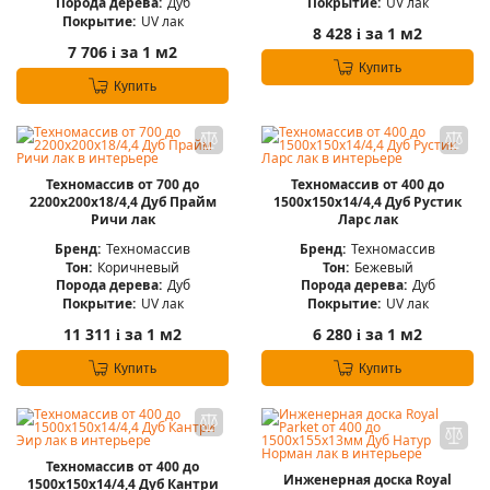
Порода дерева:
Дуб
Покрытие:
UV лак
Покрытие:
UV лак
8 428
за 1 м2
i
7 706
за 1 м2
i
Купить
Купить
Техномассив от 700 до
Техномассив от 400 до
2200х200х18/4,4 Дуб Прайм
1500х150х14/4,4 Дуб Рустик
Ричи лак
Ларс лак
Бренд:
Техномассив
Бренд:
Техномассив
Тон:
Коричневый
Тон:
Бежевый
Порода дерева:
Дуб
Порода дерева:
Дуб
Покрытие:
UV лак
Покрытие:
UV лак
11 311
за 1 м2
6 280
за 1 м2
i
i
Купить
Купить
Техномассив от 400 до
Инженерная доска Royal
1500х150х14/4,4 Дуб Кантри