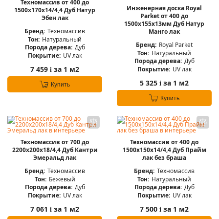
Техномассив от 400 до
Инженерная доска Royal
1500х170х14/4,4 Дуб Натур
Parket от 400 до
Эбен лак
1500х155х13мм Дуб Натур
Бренд:
Техномассив
Манго лак
Тон:
Натуральный
Бренд:
Royal Parket
Порода дерева:
Дуб
Тон:
Натуральный
Покрытие:
UV лак
Порода дерева:
Дуб
7 459
за 1 м2
Покрытие:
UV лак
i
5 325
за 1 м2
i
Купить
Купить
Техномассив от 700 до
Техномассив от 400 до
2200х200х18/4,4 Дуб Кантри
1500х150х14/4,4 Дуб Прайм
Эмеральд лак
лак без браша
Бренд:
Техномассив
Бренд:
Техномассив
Тон:
Бежевый
Тон:
Натуральный
Порода дерева:
Дуб
Порода дерева:
Дуб
Покрытие:
UV лак
Покрытие:
UV лак
7 061
за 1 м2
7 500
за 1 м2
i
i