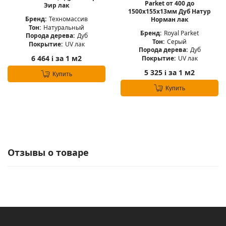
Parket от 400 до
Эир лак
1500х155х13мм Дуб Натур
Бренд:
Техномассив
Норман лак
Тон:
Натуральный
Бренд:
Royal Parket
Порода дерева:
Дуб
Тон:
Серый
Покрытие:
UV лак
Порода дерева:
Дуб
6 464
за 1 м2
Покрытие:
UV лак
i
5 325
за 1 м2
i
Купить
Купить
Отзывы о товаре