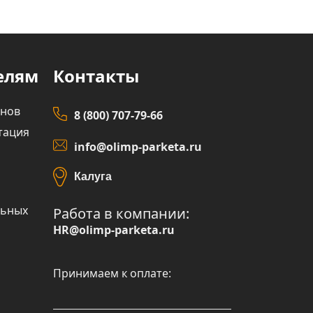
елям
Контакты
инов
8 (800) 707-79-66
тация
info@olimp-parketa.ru
Калуга
льных
Работа в компании:
HR@olimp-parketa.ru
Принимаем к оплате: