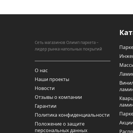
Кат
Сеть магазинов Олимп паркета –
Парке
лидер рынка напольных покрытий
Инже
Масси
О нас
Лами
Наши проекты
Вини
Новости
лами
Отзывы о компании
Квар
лами
Гарантии
Парке
Политика конфиденциальности
Акци
Положение о защите
персональных данных
Расп