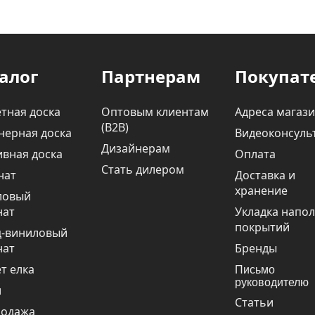
алог
Партнерам
Покупат
тная доска
Оптовым клиентам
Адреса магаз
(В2В)
нерная доска
Видеоконсуль
Дизайнерам
вная доска
Оплата
Стать дилером
нат
Доставка и
хранение
ловый
нат
Укладка напо
покрытий
ц-виниловый
нат
Бренды
т елка
Письмо
руководителю
и
Статьи
родажа